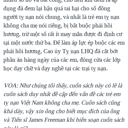
dụng đã đem lại hậu quả tai hại cho số đông
người tỵ nạn nói chung, và nhất là trẻ em tỵ nạn
không cha mẹ nói riêng, bị bắt buộc phải hồi
hương, trừ một số rất ít may mắn được đi định cư
tại một nước thứ ba. Để làm áp lực ép buộc các em
phải hồi hương, Cao ủy Tỵ nạn LHQ đã cắt bớt
phần ăn hàng ngày của các em, đóng cửa các lớp
học dạy chữ và dạy nghề tại các trại tỵ nạn.
VOA: Như chúng tôi thấy, cuốn sách này có lẽ là
cuốn sách duy nhất đề cập đến vấn đề các trẻ em
tỵ nạn Việt Nam không cha mẹ. Cuốn sách cũng
khá dày, vậy xin ông cho biết mục đích của ông
và Tiến sĩ James Freeman khi biên soạn cuốn sách