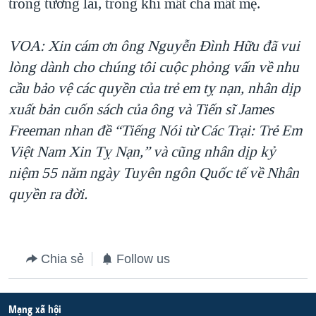
trong tương lai, trong khi mất cha mất mẹ.
VOA: Xin cám ơn ông Nguyễn Đình Hữu đã vui
lòng dành cho chúng tôi cuộc phỏng vấn về nhu
cầu bảo vệ các quyền của trẻ em tỵ nạn, nhân dịp
xuất bản cuốn sách của ông và Tiến sĩ James
Freeman nhan đề “Tiếng Nói từ Các Trại: Trẻ Em
Việt Nam Xin Tỵ Nạn,” và cũng nhân dịp kỷ
niệm 55 năm ngày Tuyên ngôn Quốc tế về Nhân
quyền ra đời.
Chia sẻ
Follow us
Mạng xã hội