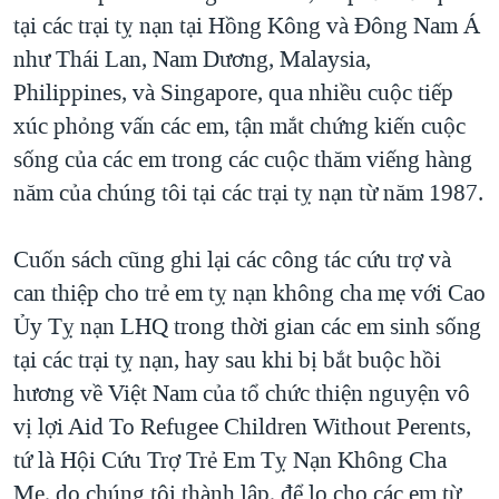
tại các trại tỵ nạn tại Hồng Kông và Đông Nam Á
như Thái Lan, Nam Dương, Malaysia,
Philippines, và Singapore, qua nhiều cuộc tiếp
xúc phỏng vấn các em, tận mắt chứng kiến cuộc
sống của các em trong các cuộc thăm viếng hàng
năm của chúng tôi tại các trại tỵ nạn từ năm 1987.
Cuốn sách cũng ghi lại các công tác cứu trợ và
can thiệp cho trẻ em tỵ nạn không cha mẹ với Cao
Ủy Tỵ nạn LHQ trong thời gian các em sinh sống
tại các trại tỵ nạn, hay sau khi bị bắt buộc hồi
hương về Việt Nam của tổ chức thiện nguyện vô
vị lợi Aid To Refugee Children Without Perents,
tứ là Hội Cứu Trợ Trẻ Em Tỵ Nạn Không Cha
Mẹ, do chúng tôi thành lập, để lo cho các em từ