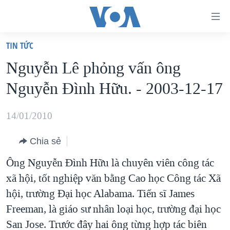
Đường
dẫn
TIN TỨC
truy
TRANG CHỦ
Nguyễn Lê phỏng vấn ông
cập
VIỆT NAM
Nguyễn Ðình Hữu. - 2003-12-17
Tới
HOA KỲ
nội
BIỂN ĐÔNG
14/01/2010
dung
THẾ GIỚI
chính
Chia sẻ
BLOG
Tới
Ông Nguyễn Đình Hữu là chuyên viên công tác
điều
DIỄN ĐÀN
xã hội, tốt nghiệp văn bằng Cao học Công tác Xã
hướng
MỤC
hội, trường Đại học Alabama. Tiến sĩ James
chính
CHUYÊN ĐỀ
TỰ DO BÁO CHÍ
Freeman, là giáo sư nhân loại học, trường đại học
Đi
HỌC TIẾNG ANH
San Jose. Trước đây hai ông từng hợp tác biên
VẠCH TRẦN TIN GIẢ
CHIẾN TRANH THƯƠNG MẠI CỦA MỸ: QUÁ KHỨ VÀ HIỆN
tới