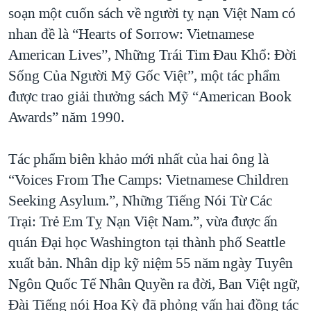
TẠI
soạn một cuốn sách về người tỵ nạn Việt Nam có
VIDEO
"Tìm"
NGƯỜI VIỆT HẢI NGOẠI
HÀNH TRÌNH BẦU CỬ 2024
nhan đề là “Hearts of Sorrow: Vietnamese
NGHE
ĐỜI SỐNG
American Lives”, Những Trái Tim Đau Khổ: Đời
MỘT NĂM CHIẾN TRANH TẠI DẢI GAZA
KINH TẾ
Sống Của Người Mỹ Gốc Việt”, một tác phẩm
MẠNG XÃ HỘI
GIẢI MÃ VÀNH ĐAI & CON ĐƯỜNG
KHOA HỌC
được trao giải thưởng sách Mỹ “American Book
NGÀY TỊ NẠN THẾ GIỚI
Awards” năm 1990.
SỨC KHOẺ
TRỊNH VĨNH BÌNH - NGƯỜI HẠ 'BÊN THẮNG CUỘC'
Ngôn ngữ khác
VĂN HOÁ
GROUND ZERO – XƯA VÀ NAY
Tác phẩm biên khảo mới nhất của hai ông là
THỂ THAO
“Voices From The Camps: Vietnamese Children
CHI PHÍ CHIẾN TRANH AFGHANISTAN
GIÁO DỤC
Seeking Asylum.”, Những Tiếng Nói Từ Các
CÁC GIÁ TRỊ CỘNG HÒA Ở VIỆT NAM
Trại: Trẻ Em Tỵ Nạn Việt Nam.”, vừa được ấn
THƯỢNG ĐỈNH TRUMP-KIM TẠI VIỆT NAM
quán Đại học Washington tại thành phố Seattle
TRỊNH VĨNH BÌNH VS. CHÍNH PHỦ VIỆT NAM
xuất bản. Nhân dịp kỹ niệm 55 năm ngày Tuyên
NGƯ DÂN VIỆT VÀ LÀN SÓNG TRỘM HẢI SÂM
Ngôn Quốc Tế Nhân Quyền ra đời, Ban Việt ngữ,
Đài Tiếng nói Hoa Kỳ đã phỏng vấn hai đồng tác
BÊN KIA QUỐC LỘ: TIẾNG VỌNG TỪ NÔNG THÔN MỸ