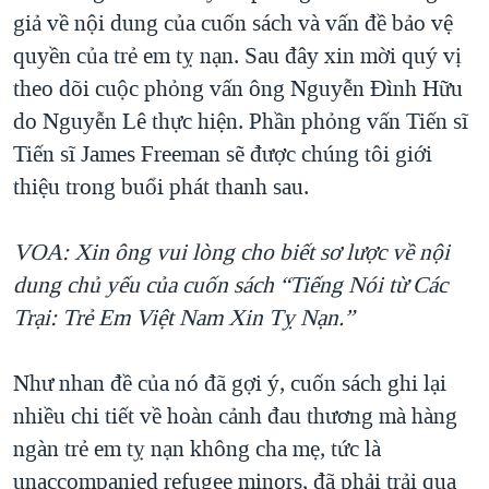
giả về nội dung của cuốn sách và vấn đề bảo vệ
QUAN HỆ VIỆT MỸ
quyền của trẻ em tỵ nạn. Sau đây xin mời quý vị
theo dõi cuộc phỏng vấn ông Nguyễn Đình Hữu
do Nguyễn Lê thực hiện. Phần phỏng vấn Tiến sĩ
Tiến sĩ James Freeman sẽ được chúng tôi giới
thiệu trong buổi phát thanh sau.
VOA: Xin ông vui lòng cho biết sơ lược về nội
dung chủ yếu của cuốn sách “Tiếng Nói từ Các
Trại: Trẻ Em Việt Nam Xin Tỵ Nạn.”
Như nhan đề của nó đã gợi ý, cuốn sách ghi lại
nhiều chi tiết về hoàn cảnh đau thương mà hàng
ngàn trẻ em tỵ nạn không cha mẹ, tức là
unaccompanied refugee minors, đã phải trải qua