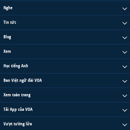
Nghe
Tin tức
Blog
Xem
Học tiếng Anh
Ban Việt ngữ đài VOA
Xem toàn trang
Tải App của VOA
Vượt tường lửa