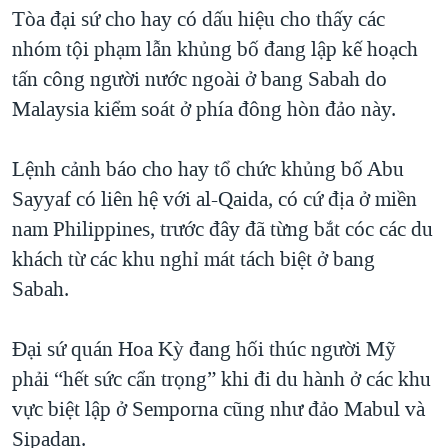
TẠI
Tòa đại sứ cho hay có dấu hiệu cho thấy các
VIDEO
"Tìm"
NGƯỜI VIỆT HẢI NGOẠI
HÀNH TRÌNH BẦU CỬ 2024
nhóm tội phạm lẫn khủng bố đang lập kế hoạch
NGHE
ĐỜI SỐNG
tấn công người nước ngoài ở bang Sabah do
MỘT NĂM CHIẾN TRANH TẠI DẢI GAZA
KINH TẾ
Malaysia kiểm soát ở phía đông hòn đảo này.
MẠNG XÃ HỘI
GIẢI MÃ VÀNH ĐAI & CON ĐƯỜNG
KHOA HỌC
NGÀY TỊ NẠN THẾ GIỚI
Lệnh cảnh báo cho hay tổ chức khủng bố Abu
SỨC KHOẺ
TRỊNH VĨNH BÌNH - NGƯỜI HẠ 'BÊN THẮNG CUỘC'
Sayyaf có liên hệ với al-Qaida, có cứ địa ở miền
Ngôn ngữ khác
VĂN HOÁ
GROUND ZERO – XƯA VÀ NAY
nam Philippines, trước đây đã từng bắt cóc các du
THỂ THAO
khách từ các khu nghỉ mát tách biệt ở bang
CHI PHÍ CHIẾN TRANH AFGHANISTAN
GIÁO DỤC
Sabah.
CÁC GIÁ TRỊ CỘNG HÒA Ở VIỆT NAM
THƯỢNG ĐỈNH TRUMP-KIM TẠI VIỆT NAM
Đại sứ quán Hoa Kỳ đang hối thúc người Mỹ
TRỊNH VĨNH BÌNH VS. CHÍNH PHỦ VIỆT NAM
phải “hết sức cẩn trọng” khi đi du hành ở các khu
NGƯ DÂN VIỆT VÀ LÀN SÓNG TRỘM HẢI SÂM
vực biệt lập ở Semporna cũng như đảo Mabul và
Sipadan.
BÊN KIA QUỐC LỘ: TIẾNG VỌNG TỪ NÔNG THÔN MỸ