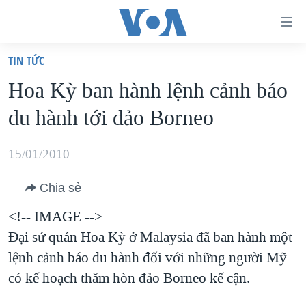
Đường
dẫn
TIN TỨC
truy
TRANG CHỦ
Hoa Kỳ ban hành lệnh cảnh báo
cập
VIỆT NAM
du hành tới đảo Borneo
Tới
HOA KỲ
nội
BIỂN ĐÔNG
15/01/2010
dung
THẾ GIỚI
chính
Chia sẻ
BLOG
Tới
<!-- IMAGE -->
điều
DIỄN ĐÀN
Đại sứ quán Hoa Kỳ ở Malaysia đã ban hành một
hướng
MỤC
lệnh cảnh báo du hành đối với những người Mỹ
chính
CHUYÊN ĐỀ
TỰ DO BÁO CHÍ
có kế hoạch thăm hòn đảo Borneo kế cận.
Đi
HỌC TIẾNG ANH
VẠCH TRẦN TIN GIẢ
CHIẾN TRANH THƯƠNG MẠI CỦA MỸ: QUÁ KHỨ VÀ HIỆN
tới