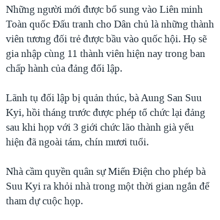
TẠI
Những người mới được bổ sung vào Liên minh
VIDEO
"Tìm"
NGƯỜI VIỆT HẢI NGOẠI
HÀNH TRÌNH BẦU CỬ 2024
Toàn quốc Ðấu tranh cho Dân chủ là những thành
NGHE
ĐỜI SỐNG
viên tương đối trẻ được bầu vào quốc hội. Họ sẽ
MỘT NĂM CHIẾN TRANH TẠI DẢI GAZA
KINH TẾ
gia nhập cùng 11 thành viên hiện nay trong ban
MẠNG XÃ HỘI
GIẢI MÃ VÀNH ĐAI & CON ĐƯỜNG
KHOA HỌC
chấp hành của đảng đối lập.
NGÀY TỊ NẠN THẾ GIỚI
SỨC KHOẺ
TRỊNH VĨNH BÌNH - NGƯỜI HẠ 'BÊN THẮNG CUỘC'
Lãnh tụ đối lập bị quản thúc, bà Aung San Suu
Ngôn ngữ khác
VĂN HOÁ
GROUND ZERO – XƯA VÀ NAY
Kyi, hồi tháng trước được phép tổ chức lại đảng
THỂ THAO
sau khi họp với 3 giới chức lão thành già yếu
CHI PHÍ CHIẾN TRANH AFGHANISTAN
GIÁO DỤC
hiện đã ngoài tám, chín mươi tuổi.
CÁC GIÁ TRỊ CỘNG HÒA Ở VIỆT NAM
THƯỢNG ĐỈNH TRUMP-KIM TẠI VIỆT NAM
Nhà cầm quyền quân sự Miến Ðiện cho phép bà
TRỊNH VĨNH BÌNH VS. CHÍNH PHỦ VIỆT NAM
Suu Kyi ra khỏi nhà trong một thời gian ngắn để
NGƯ DÂN VIỆT VÀ LÀN SÓNG TRỘM HẢI SÂM
tham dự cuộc họp.
BÊN KIA QUỐC LỘ: TIẾNG VỌNG TỪ NÔNG THÔN MỸ