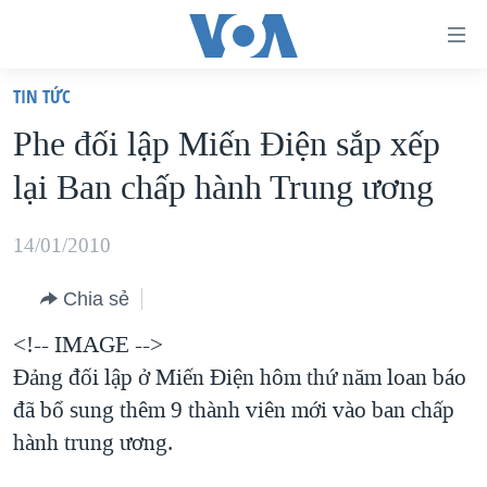
Đường
dẫn
TIN TỨC
truy
TRANG CHỦ
Phe đối lập Miến Điện sắp xếp
cập
VIỆT NAM
lại Ban chấp hành Trung ương
Tới
HOA KỲ
nội
BIỂN ĐÔNG
14/01/2010
dung
THẾ GIỚI
chính
Chia sẻ
BLOG
Tới
<!-- IMAGE -->
điều
DIỄN ĐÀN
Đảng đối lập ở Miến Điện hôm thứ năm loan báo
hướng
MỤC
đã bổ sung thêm 9 thành viên mới vào ban chấp
chính
CHUYÊN ĐỀ
TỰ DO BÁO CHÍ
hành trung ương.
Đi
HỌC TIẾNG ANH
VẠCH TRẦN TIN GIẢ
CHIẾN TRANH THƯƠNG MẠI CỦA MỸ: QUÁ KHỨ VÀ HIỆN
tới