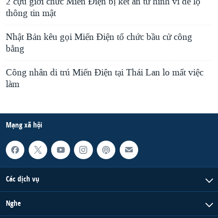
2 cựu giới chức Miến Ðiện bị kết án tử hình vì để lộ
thông tin mật
Nhật Bản kêu gọi Miến Ðiện tổ chức bầu cử công
bằng
Công nhân di trú Miến Điện tại Thái Lan lo mất việc
làm
Mạng xã hội
Các dịch vụ
Nghe