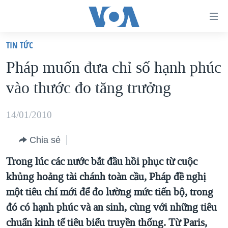
Đường
dẫn
TIN TỨC
truy
TRANG CHỦ
Pháp muốn đưa chỉ số hạnh phúc
cập
VIỆT NAM
vào thước đo tăng trưởng
Tới
HOA KỲ
nội
BIỂN ĐÔNG
14/01/2010
dung
THẾ GIỚI
chính
Chia sẻ
BLOG
Tới
Trong lúc các nước bắt đầu hồi phục từ cuộc
điều
DIỄN ĐÀN
khủng hoảng tài chánh toàn cầu, Pháp đề nghị
hướng
MỤC
một tiêu chí mới để đo lường mức tiến bộ, trong
chính
CHUYÊN ĐỀ
TỰ DO BÁO CHÍ
đó có hạnh phúc và an sinh, cùng với những tiêu
Đi
HỌC TIẾNG ANH
chuẩn kinh tế tiêu biểu truyền thống. Từ Paris,
VẠCH TRẦN TIN GIẢ
CHIẾN TRANH THƯƠNG MẠI CỦA MỸ: QUÁ KHỨ VÀ HIỆN
tới