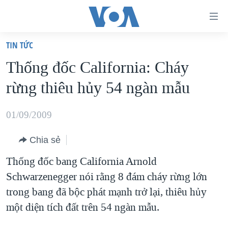
Đường
dẫn
TIN TỨC
truy
TRANG CHỦ
Thống đốc California: Cháy
cập
VIỆT NAM
rừng thiêu hủy 54 ngàn mẫu
Tới
HOA KỲ
nội
BIỂN ĐÔNG
01/09/2009
dung
THẾ GIỚI
chính
Chia sẻ
BLOG
Tới
Thống đốc bang California Arnold
điều
DIỄN ĐÀN
Schwarzenegger nói rằng 8 đám cháy rừng lớn
hướng
MỤC
trong bang đã bộc phát mạnh trở lại, thiêu hủy
chính
CHUYÊN ĐỀ
TỰ DO BÁO CHÍ
một diện tích đất trên 54 ngàn mẫu.
Đi
HỌC TIẾNG ANH
VẠCH TRẦN TIN GIẢ
CHIẾN TRANH THƯƠNG MẠI CỦA MỸ: QUÁ KHỨ VÀ HIỆN
tới