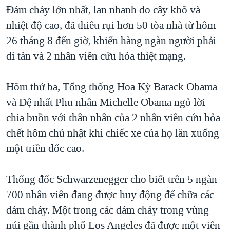
TẠI
Đám cháy lớn nhất, lan nhanh do cây khô và
VIDEO
"Tìm"
NGƯỜI VIỆT HẢI NGOẠI
HÀNH TRÌNH BẦU CỬ 2024
nhiệt độ cao, đã thiêu rụi hơn 50 tòa nhà từ hôm
NGHE
ĐỜI SỐNG
26 tháng 8 đến giờ, khiến hàng ngàn người phải
MỘT NĂM CHIẾN TRANH TẠI DẢI GAZA
KINH TẾ
di tản và 2 nhân viên cứu hỏa thiệt mạng.
MẠNG XÃ HỘI
GIẢI MÃ VÀNH ĐAI & CON ĐƯỜNG
KHOA HỌC
NGÀY TỊ NẠN THẾ GIỚI
Hôm thứ ba, Tổng thống Hoa Kỳ Barack Obama
SỨC KHOẺ
TRỊNH VĨNH BÌNH - NGƯỜI HẠ 'BÊN THẮNG CUỘC'
và Đệ nhất Phu nhân Michelle Obama ngỏ lời
Ngôn ngữ khác
VĂN HOÁ
GROUND ZERO – XƯA VÀ NAY
chia buồn với thân nhân của 2 nhân viên cứu hỏa
THỂ THAO
chết hôm chủ nhật khi chiếc xe của họ lăn xuống
CHI PHÍ CHIẾN TRANH AFGHANISTAN
GIÁO DỤC
một triền dốc cao.
CÁC GIÁ TRỊ CỘNG HÒA Ở VIỆT NAM
THƯỢNG ĐỈNH TRUMP-KIM TẠI VIỆT NAM
Thống đốc Schwarzenegger cho biết trên 5 ngàn
TRỊNH VĨNH BÌNH VS. CHÍNH PHỦ VIỆT NAM
700 nhân viên đang được huy động để chữa các
NGƯ DÂN VIỆT VÀ LÀN SÓNG TRỘM HẢI SÂM
đám cháy. Một trong các đám cháy trong vùng
núi gần thành phố Los Angeles đã được một viên
BÊN KIA QUỐC LỘ: TIẾNG VỌNG TỪ NÔNG THÔN MỸ