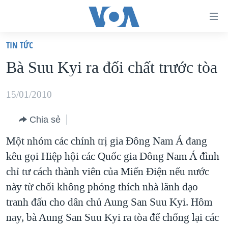
Đường
dẫn
TIN TỨC
truy
TRANG CHỦ
Bà Suu Kyi ra đối chất trước tòa
cập
VIỆT NAM
Tới
HOA KỲ
15/01/2010
nội
BIỂN ĐÔNG
dung
Chia sẻ
THẾ GIỚI
chính
Một nhóm các chính trị gia Đông Nam Á đang
BLOG
Tới
kêu gọi Hiệp hội các Quốc gia Đông Nam Á đình
điều
DIỄN ĐÀN
chỉ tư cách thành viên của Miến Điện nếu nước
hướng
MỤC
này từ chối không phóng thích nhà lãnh đạo
chính
tranh đấu cho dân chủ Aung San Suu Kyi. Hôm
CHUYÊN ĐỀ
TỰ DO BÁO CHÍ
Đi
nay, bà Aung San Suu Kyi ra tòa để chống lại các
HỌC TIẾNG ANH
VẠCH TRẦN TIN GIẢ
CHIẾN TRANH THƯƠNG MẠI CỦA MỸ: QUÁ KHỨ VÀ HIỆN
tới