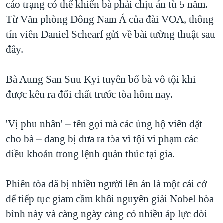
cáo trạng có thể khiến bà phải chịu án tù 5 năm.
TẠI
VIDEO
"Tìm"
NGƯỜI VIỆT HẢI NGOẠI
Từ Văn phòng Đông Nam Á của đài VOA, thông
HÀNH TRÌNH BẦU CỬ 2024
NGHE
ĐỜI SỐNG
tín viên Daniel Schearf gửi về bài tường thuật sau
MỘT NĂM CHIẾN TRANH TẠI DẢI GAZA
đây.
KINH TẾ
MẠNG XÃ HỘI
GIẢI MÃ VÀNH ĐAI & CON ĐƯỜNG
KHOA HỌC
NGÀY TỊ NẠN THẾ GIỚI
Bà Aung San Suu Kyi tuyên bố bà vô tội khi
SỨC KHOẺ
được kêu ra đối chất trước tòa hôm nay.
TRỊNH VĨNH BÌNH - NGƯỜI HẠ 'BÊN THẮNG CUỘC'
Ngôn ngữ khác
VĂN HOÁ
GROUND ZERO – XƯA VÀ NAY
THỂ THAO
'Vị phu nhân' – tên gọi mà các ủng hộ viên đặt
CHI PHÍ CHIẾN TRANH AFGHANISTAN
cho bà – đang bị đưa ra tòa vì tội vi phạm các
GIÁO DỤC
CÁC GIÁ TRỊ CỘNG HÒA Ở VIỆT NAM
điều khoản trong lệnh quản thúc tại gia.
THƯỢNG ĐỈNH TRUMP-KIM TẠI VIỆT NAM
Phiên tòa đã bị nhiều người lên án là một cái cớ
TRỊNH VĨNH BÌNH VS. CHÍNH PHỦ VIỆT NAM
để tiếp tục giam cầm khôi nguyên giải Nobel hòa
NGƯ DÂN VIỆT VÀ LÀN SÓNG TRỘM HẢI SÂM
bình này và càng ngày càng có nhiều áp lực đòi
BÊN KIA QUỐC LỘ: TIẾNG VỌNG TỪ NÔNG THÔN MỸ