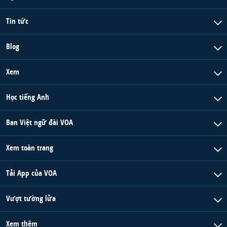
Tin tức
Blog
Xem
Học tiếng Anh
Ban Việt ngữ đài VOA
Xem toàn trang
Tải App của VOA
Vượt tường lửa
Xem thêm