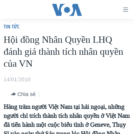
Đường
dẫn
TIN TỨC
truy
TRANG CHỦ
Hội đồng Nhân Quyền LHQ
cập
VIỆT NAM
đánh giá thành tích nhân quyền
Tới
HOA KỲ
nội
của VN
BIỂN ĐÔNG
dung
THẾ GIỚI
chính
14/01/2010
BLOG
Tới
Chia sẻ
điều
DIỄN ĐÀN
hướng
Hàng trăm người Việt Nam tại hải ngoại, những
MỤC
chính
người chỉ trích thành tích nhân quyền ở Việt Nam
CHUYÊN ĐỀ
TỰ DO BÁO CHÍ
Đi
đã tiến hành một cuộc biểu tình ở Geneve, Thụy
HỌC TIẾNG ANH
VẠCH TRẦN TIN GIẢ
CHIẾN TRANH THƯƠNG MẠI CỦA MỸ: QUÁ KHỨ VÀ HIỆN
tới
Sĩ vào ngày thứ Sáu trong lúc Hội đồng Nhân