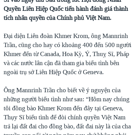
TẠI
VIDEO
"Tìm"
NGƯỜI VIỆT HẢI NGOẠI
Quyền Liên Hiệp Quốc tiến hành đánh giá thành
HÀNH TRÌNH BẦU CỬ 2024
NGHE
tích nhân quyền của Chính phủ Việt Nam.
ĐỜI SỐNG
MỘT NĂM CHIẾN TRANH TẠI DẢI GAZA
KINH TẾ
MẠNG XÃ HỘI
Đại diện Liên đoàn Khmer Krom, ông Mannrinh
GIẢI MÃ VÀNH ĐAI & CON ĐƯỜNG
KHOA HỌC
Trần, cũng cho hay có khoảng 400 đến 500 người
NGÀY TỊ NẠN THẾ GIỚI
SỨC KHOẺ
Khmer đến từ Canada, Hoa Kỳ, Ý, Thuỵ Sĩ, Pháp
TRỊNH VĨNH BÌNH - NGƯỜI HẠ 'BÊN THẮNG CUỘC'
Ngôn ngữ khác
VĂN HOÁ
và các nước lân cận đã tham gia biểu tình bên
GROUND ZERO – XƯA VÀ NAY
ngoài trụ sở Liên Hiệp Quốc ở Geneva.
THỂ THAO
CHI PHÍ CHIẾN TRANH AFGHANISTAN
GIÁO DỤC
Ông Mannrinh Trần cho biết về ý nguyện của
CÁC GIÁ TRỊ CỘNG HÒA Ở VIỆT NAM
những người biểu tình như sau: “Hôm nay chúng
THƯỢNG ĐỈNH TRUMP-KIM TẠI VIỆT NAM
tôi đồng bào Khmer Krom đến đây tại Geneva,
TRỊNH VĨNH BÌNH VS. CHÍNH PHỦ VIỆT NAM
Thụy Sĩ biểu tình để đòi chính quyền Việt Nam
NGƯ DÂN VIỆT VÀ LÀN SÓNG TRỘM HẢI SÂM
trả lại đất đai cho đồng bào, đất đai này là của cha
BÊN KIA QUỐC LỘ: TIẾNG VỌNG TỪ NÔNG THÔN MỸ