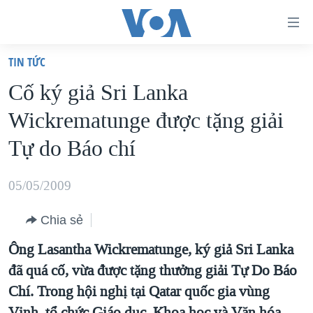
Đường
dẫn
TIN TỨC
truy
TRANG CHỦ
Cố ký giả Sri Lanka
cập
VIỆT NAM
Wickrematunge được tặng giải
Tới
HOA KỲ
nội
Tự do Báo chí
BIỂN ĐÔNG
dung
THẾ GIỚI
chính
05/05/2009
BLOG
Tới
Chia sẻ
điều
DIỄN ĐÀN
hướng
Ông Lasantha Wickrematunge, ký giả Sri Lanka
MỤC
chính
đã quá cố, vừa được tặng thưởng giải Tự Do Báo
CHUYÊN ĐỀ
TỰ DO BÁO CHÍ
Đi
Chí. Trong hội nghị tại Qatar quốc gia vùng
HỌC TIẾNG ANH
VẠCH TRẦN TIN GIẢ
CHIẾN TRANH THƯƠNG MẠI CỦA MỸ: QUÁ KHỨ VÀ HIỆN
tới
Vịnh, tổ chức Giáo dục, Khoa học và Văn hóa