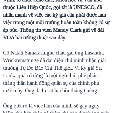
TẠI
VIDEO
"Tìm"
NGƯỜI VIỆT HẢI NGOẠI
thuộc Liên Hiệp Quốc, gọi tắt là UNESCO, đã
HÀNH TRÌNH BẦU CỬ 2024
NGHE
nhấn mạnh về việc các ký giả cần phải được làm
ĐỜI SỐNG
MỘT NĂM CHIẾN TRANH TẠI DẢI GAZA
việc trong một môi trường hoàn toàn không có sự
KINH TẾ
MẠNG XÃ HỘI
áp bức. Thông tín vien Mandy Clark gửi về đài
GIẢI MÃ VÀNH ĐAI & CON ĐƯỜNG
KHOA HỌC
VOA bài tường thuật sau đây.
NGÀY TỊ NẠN THẾ GIỚI
SỨC KHOẺ
TRỊNH VĨNH BÌNH - NGƯỜI HẠ 'BÊN THẮNG CUỘC'
Ngôn ngữ khác
VĂN HOÁ
Cô Natali Samarasinghe cháu gái ông Lasantha
GROUND ZERO – XƯA VÀ NAY
Wrickrematunge đã đại diện chú mình nhận giải
THỂ THAO
CHI PHÍ CHIẾN TRANH AFGHANISTAN
thưởng Tự Do Báo Chí Thế giới. Vị ký giả Sri
GIÁO DỤC
Lanka quá cố từng là một ngòi bút phê phán
CÁC GIÁ TRỊ CỘNG HÒA Ở VIỆT NAM
thẳng thắn hành động quân sự của chính phủ
THƯỢNG ĐỈNH TRUMP-KIM TẠI VIỆT NAM
nước này. Ông đã bị sát hại hồi tháng Giêng.
TRỊNH VĨNH BÌNH VS. CHÍNH PHỦ VIỆT NAM
NGƯ DÂN VIỆT VÀ LÀN SÓNG TRỘM HẢI SÂM
Ông biết rõ là việc làm của mình sẽ gây nguy
BÊN KIA QUỐC LỘ: TIẾNG VỌNG TỪ NÔNG THÔN MỸ