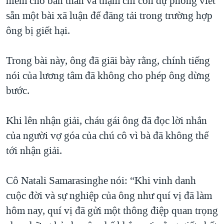
hiểm cho bản thân và thậm chí còn dự phòng viết
sẵn một bài xã luận để đăng tải trong trường hợp
QUAN HỆ VIỆT MỸ
ông bị giết hại.
Trong bài này, ông đã giãi bày rằng, chính tiếng
nói của lương tâm đã không cho phép ông dừng
bước.
Khi lên nhận giải, cháu gái ông đã đọc lời nhắn
của người vợ góa của chú cô vì bà đã không thể
tới nhận giải.
Cô Natali Samarasinghe nói: “Khi vinh danh
cuộc đời và sự nghiệp của ông như quí vị đã làm
hôm nay, quí vị đã gửi một thông điệp quan trọng