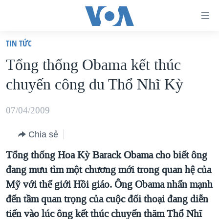
Đường
dẫn
TIN TỨC
truy
TRANG CHỦ
Tổng thống Obama kết thúc
cập
VIỆT NAM
chuyến công du Thổ Nhĩ Kỳ
Tới
HOA KỲ
nội
BIỂN ĐÔNG
07/04/2009
dung
THẾ GIỚI
chính
Chia sẻ
BLOG
Tới
Tổng thống Hoa Kỳ Barack Obama cho biết ông
điều
DIỄN ĐÀN
đang mưu tìm một chương mới trong quan hệ của
hướng
MỤC
Mỹ với thế giới Hồi giáo. Ông Obama nhấn mạnh
chính
CHUYÊN ĐỀ
TỰ DO BÁO CHÍ
đến tầm quan trọng của cuộc đối thoại đang diễn
Đi
HỌC TIẾNG ANH
tiến vào lúc ông kết thúc chuyến thăm Thổ Nhĩ
VẠCH TRẦN TIN GIẢ
CHIẾN TRANH THƯƠNG MẠI CỦA MỸ: QUÁ KHỨ VÀ HIỆN
tới