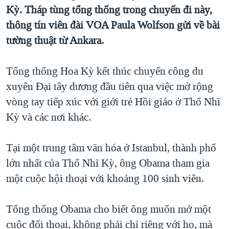
TẠI
Kỳ. Tháp tùng tổng thống trong chuyến đi này,
VIDEO
"Tìm"
NGƯỜI VIỆT HẢI NGOẠI
HÀNH TRÌNH BẦU CỬ 2024
thông tín viên đài VOA Paula Wolfson gửi về bài
NGHE
ĐỜI SỐNG
tường thuật từ Ankara.
MỘT NĂM CHIẾN TRANH TẠI DẢI GAZA
KINH TẾ
MẠNG XÃ HỘI
GIẢI MÃ VÀNH ĐAI & CON ĐƯỜNG
KHOA HỌC
Tổng thống Hoa Kỳ kết thúc chuyến công du
NGÀY TỊ NẠN THẾ GIỚI
xuyên Đại tây dương đầu tiên qua việc mở rộng
SỨC KHOẺ
TRỊNH VĨNH BÌNH - NGƯỜI HẠ 'BÊN THẮNG CUỘC'
vòng tay tiếp xúc với giới trẻ Hồi giáo ở Thổ Nhĩ
Ngôn ngữ khác
VĂN HOÁ
GROUND ZERO – XƯA VÀ NAY
Kỳ và các nơi khác.
THỂ THAO
CHI PHÍ CHIẾN TRANH AFGHANISTAN
GIÁO DỤC
Tại một trung tâm văn hóa ở Istanbul, thành phố
CÁC GIÁ TRỊ CỘNG HÒA Ở VIỆT NAM
lớn nhất của Thổ Nhĩ Kỳ, ông Obama tham gia
THƯỢNG ĐỈNH TRUMP-KIM TẠI VIỆT NAM
một cuộc hội thoại với khoảng 100 sinh viên.
TRỊNH VĨNH BÌNH VS. CHÍNH PHỦ VIỆT NAM
NGƯ DÂN VIỆT VÀ LÀN SÓNG TRỘM HẢI SÂM
Tổng thống Obama cho biết ông muốn mở một
cuộc đối thoại, không phải chỉ riêng với họ, mà
BÊN KIA QUỐC LỘ: TIẾNG VỌNG TỪ NÔNG THÔN MỸ