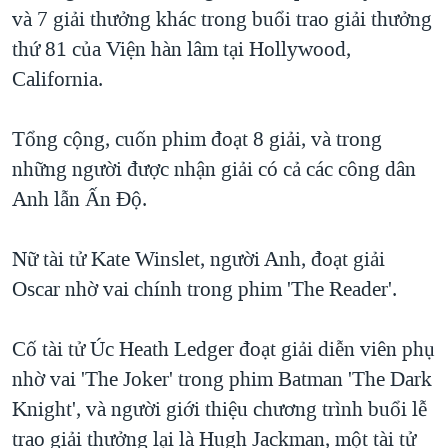
TẠI
và 7 giải thưởng khác trong buổi trao giải thưởng
VIDEO
"Tìm"
NGƯỜI VIỆT HẢI NGOẠI
HÀNH TRÌNH BẦU CỬ 2024
thứ 81 của Viện hàn lâm tại Hollywood,
NGHE
ĐỜI SỐNG
California.
MỘT NĂM CHIẾN TRANH TẠI DẢI GAZA
KINH TẾ
MẠNG XÃ HỘI
GIẢI MÃ VÀNH ĐAI & CON ĐƯỜNG
KHOA HỌC
Tổng cộng, cuốn phim đoạt 8 giải, và trong
NGÀY TỊ NẠN THẾ GIỚI
những người được nhận giải có cả các công dân
SỨC KHOẺ
TRỊNH VĨNH BÌNH - NGƯỜI HẠ 'BÊN THẮNG CUỘC'
Anh lẫn Ấn Độ.
Ngôn ngữ khác
VĂN HOÁ
GROUND ZERO – XƯA VÀ NAY
THỂ THAO
Nữ tài tử Kate Winslet, người Anh, đoạt giải
CHI PHÍ CHIẾN TRANH AFGHANISTAN
GIÁO DỤC
Oscar nhờ vai chính trong phim 'The Reader'.
CÁC GIÁ TRỊ CỘNG HÒA Ở VIỆT NAM
THƯỢNG ĐỈNH TRUMP-KIM TẠI VIỆT NAM
Cố tài tử Úc Heath Ledger đoạt giải diễn viên phụ
TRỊNH VĨNH BÌNH VS. CHÍNH PHỦ VIỆT NAM
nhờ vai 'The Joker' trong phim Batman 'The Dark
NGƯ DÂN VIỆT VÀ LÀN SÓNG TRỘM HẢI SÂM
Knight', và người giới thiệu chương trình buổi lễ
trao giải thưởng lại là Hugh Jackman, một tài tử
BÊN KIA QUỐC LỘ: TIẾNG VỌNG TỪ NÔNG THÔN MỸ