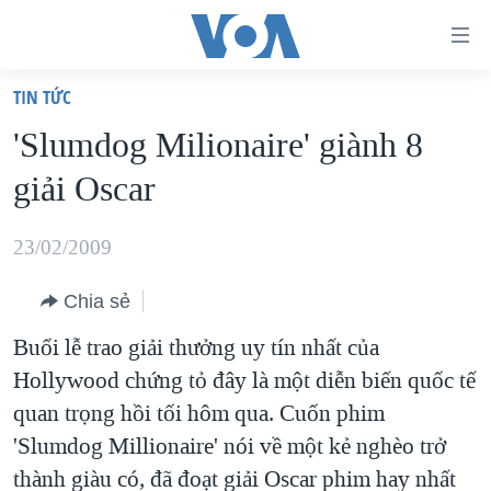
Đường
dẫn
TIN TỨC
truy
TRANG CHỦ
'Slumdog Milionaire' giành 8
cập
VIỆT NAM
giải Oscar
Tới
HOA KỲ
nội
BIỂN ĐÔNG
23/02/2009
dung
THẾ GIỚI
chính
Chia sẻ
BLOG
Tới
Buổi lễ trao giải thưởng uy tín nhất của
điều
DIỄN ĐÀN
Hollywood chứng tỏ đây là một diễn biến quốc tế
hướng
MỤC
quan trọng hồi tối hôm qua. Cuốn phim
chính
CHUYÊN ĐỀ
TỰ DO BÁO CHÍ
'Slumdog Millionaire' nói về một kẻ nghèo trở
Đi
HỌC TIẾNG ANH
thành giàu có, đã đoạt giải Oscar phim hay nhất
VẠCH TRẦN TIN GIẢ
CHIẾN TRANH THƯƠNG MẠI CỦA MỸ: QUÁ KHỨ VÀ HIỆN
tới