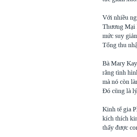
VIỆT NAM
Với nhiều ng
NGƯ DÂN VIỆT VÀ LÀN SÓNG
TRỘM HẢI SÂM
Thương Mại lo
mức suy giảm
BÊN KIA QUỐC LỘ: TIẾNG VỌNG
TỪ NÔNG THÔN MỸ
Tổng thu nhậ
QUAN HỆ VIỆT MỸ
Bà Mary Kay 
rằng tình hì
mà nó còn là
Đó cũng là l
Kinh tế gia 
kích thích k
thấy được co