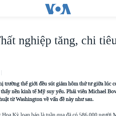
hất nghiệp tăng, chi tiê
hị trường thế giới đều sút giảm hôm thứ tư giữa lúc 
 thấy nền kinh tế Mỹ suy yếu. Phái viên Michael B
uật từ Washington về vấn đề này như sau.
Hoa Kỳ loan báo là tuần qua đã có 586.000 người 