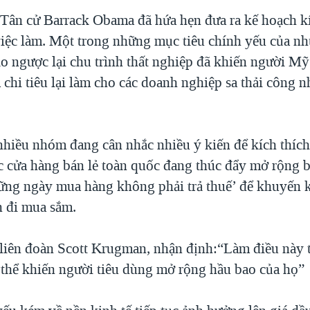
ân cử Barrack Obama đã hứa hẹn đưa ra kế hoạch kí
việc làm. Một trong những mục tiêu chính yếu của n
o ngược lại chu trình thất nghiệp đã khiến người Mỹ
 chi tiêu lại làm cho các doanh nghiệp sa thải công 
nhiều nhóm đang cân nhắc nhiều ý kiến để kích thích 
c cửa hàng bán lẻ toàn quốc đang thúc đẩy mở rộng 
hững ngày mua hàng không phải trả thuế’ để khuyến 
n đi mua sắm.
 liên đoàn Scott Krugman, nhận định:“Làm điều này 
 thể khiến người tiêu dùng mở rộng hầu bao của họ”