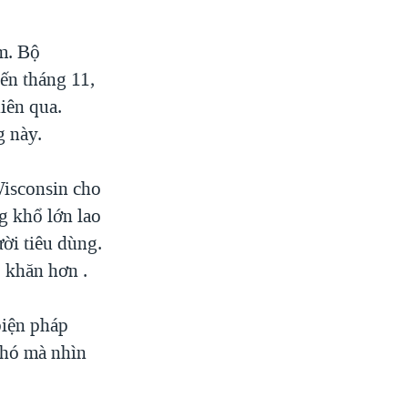
m. Bộ
đến tháng 11,
iên qua.
g này.
Wisconsin cho
g khổ lớn lao
ời tiêu dùng.
 khăn hơn .
biện pháp
khó mà nhìn