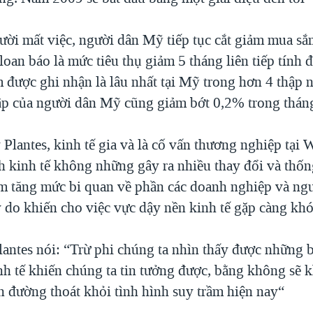
ười mất việc, người dân Mỹ tiếp tục cắt giảm mua sắ
an báo là mức tiêu thụ giảm 5 tháng liên tiếp tính 
 được ghi nhận là lâu nhất tại Mỹ trong hơn 4 thập n
p của người dân Mỹ cũng giảm bớt 0,2% trong thán
Plantes, kinh tế gia và là cố vấn thương nghiệp tại 
nh kinh tế không những gây ra nhiều thay đổi và thốn
m tăng mức bi quan về phần các doanh nghiệp và ngư
ý do khiến cho việc vực dậy nền kinh tế gặp càng khó
Plantes nói: “Trừ phi chúng ta nhìn thấy được những 
inh tế khiến chúng ta tin tưởng được, bằng không sẽ 
n đường thoát khỏi tình hình suy trầm hiện nay“