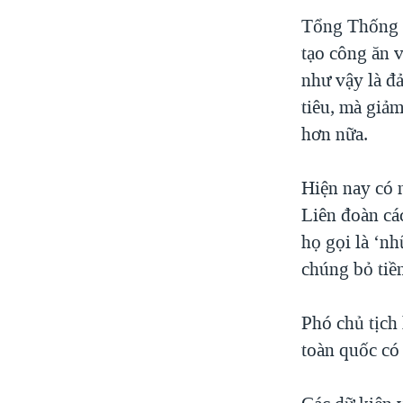
Tổng Thống T
tạo công ăn 
như vậy là đả
tiêu, mà giảm
hơn nữa.
Hiện nay có 
Liên đoàn cá
họ gọi là ‘n
chúng bỏ tiề
Phó chủ tịch
toàn quốc có