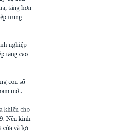
ua, tăng hơn
iệp trung
anh nghiệp
ệp tăng cao
ằng con số
 năm mới.
ữa khiến cho
09. Nền kinh
à cửa và lợi