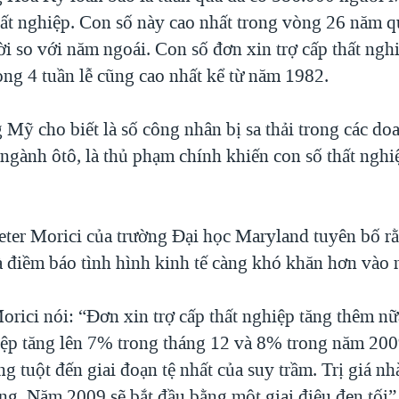
thất nghiệp. Con số này cao nhất trong vòng 26 năm q
i so với năm ngoái. Con số đơn xin trợ cấp thất ngh
òng 4 tuần lễ cũng cao nhất kể từ năm 1982.
Mỹ cho biết là số công nhân bị sa thải trong các do
 ngành ôtô, là thủ phạm chính khiến con số thất nghi
Peter Morici của trường Đại học Maryland tuyên bố r
là điềm báo tình hình kinh tế càng khó khăn hơn vào
orici nói: “Đơn xin trợ cấp thất nghiệp tăng thêm n
ghiệp tăng lên 7% trong tháng 12 và 8% trong năm 20
g tuột đến giai đoạn tệ nhất của suy trầm. Trị giá nh
ng. Năm 2009 sẽ bắt đầu bằng một giai điệu đen tối”