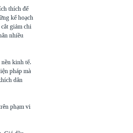
ch thích để
hững kế hoạch
 cắt giảm chi
nhân nhiều
nền kinh tế.
biện pháp mà
khích dân
trên phạm vi