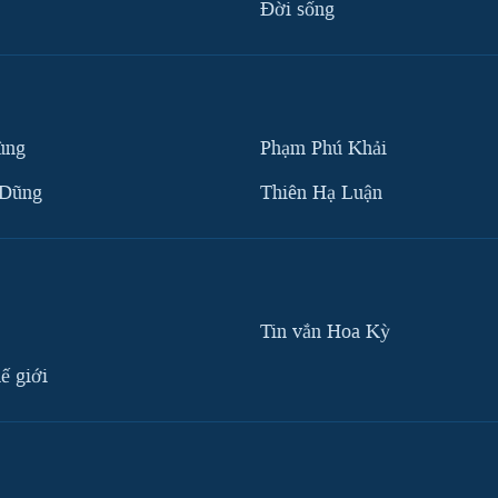
Ðời sống
ùng
Phạm Phú Khải
 Dũng
Thiên Hạ Luận
Tin vắn Hoa Kỳ
ế giới