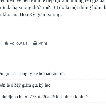
ếu kém về nền kinh tế tiếp tục ảnh hưởng lên giá dầ
 giới đã hạ xuống dưới mức 38 đô la một thùng hôm t
n kho của Hoa Kỳ giảm xuống.
Follow us
Print
gọi các công ty xe hơi tái cấu trúc
bán lẻ ở Mỹ giảm giá kỷ lục
ự định chi tới 775 tỉ đôla để kích thích kinh tế