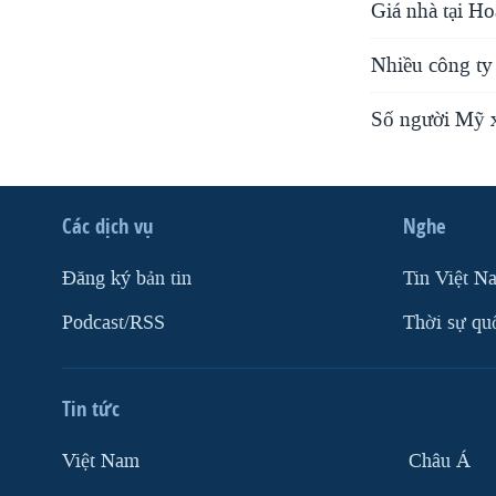
Giá nhà tại H
Nhiều công ty 
Số người Mỹ x
Các dịch vụ
Nghe
Ðăng ký bản tin
Tin Việt N
Podcast/RSS
Thời sự qu
Tin tức
Việt Nam
Châu Á