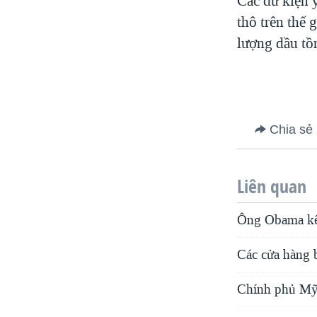
Các dữ kiện y
thô trên thế
lượng dầu tồ
Chia sẻ
Liên quan
Ông Obama kêu 
Các cửa hàng 
Chính phủ Mỹ d