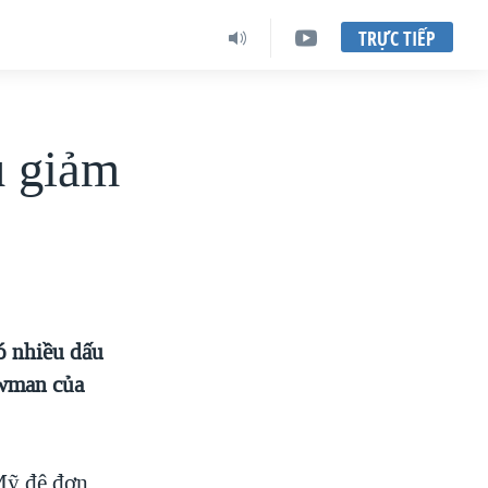
TRỰC TIẾP
u giảm
có nhiều dấu
owman của
Mỹ đệ đơn