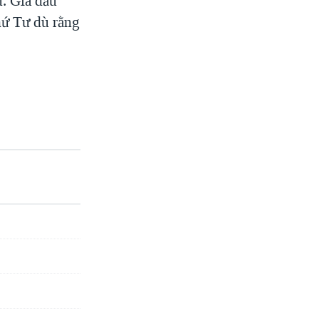
u. Giá dầu
hứ Tư dù rằng