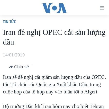
Đường
dẫn
TIN TỨC
truy
TRANG CHỦ
Iran đề nghị OPEC cắt sản lượng
cập
VIỆT NAM
dầu
Tới
HOA KỲ
nội
BIỂN ĐÔNG
14/01/2010
dung
THẾ GIỚI
chính
Chia sẻ
BLOG
Tới
Iran sẽ đề nghị cắt giảm sản lượng dầu của OPEC,
điều
DIỄN ĐÀN
tức Tổ chức các Quốc gia Xuất khẩu Dầu, trong
hướng
MỤC
cuộc họp của tổ hợp này vào tuần tới ở Algeri.
chính
CHUYÊN ĐỀ
TỰ DO BÁO CHÍ
Đi
HỌC TIẾNG ANH
Bộ trưởng Dầu khí Iran hôm nay cho biết Tehran
VẠCH TRẦN TIN GIẢ
CHIẾN TRANH THƯƠNG MẠI CỦA MỸ: QUÁ KHỨ VÀ HIỆN
tới