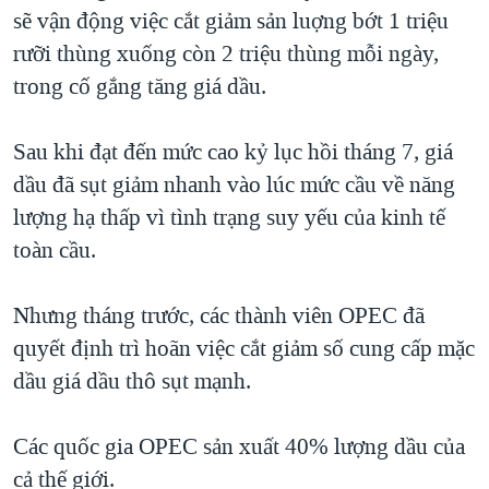
TẠI
sẽ vận động việc cắt giảm sản luợng bớt 1 triệu
VIDEO
"Tìm"
NGƯỜI VIỆT HẢI NGOẠI
HÀNH TRÌNH BẦU CỬ 2024
rưỡi thùng xuống còn 2 triệu thùng mỗi ngày,
NGHE
ĐỜI SỐNG
trong cố gắng tăng giá dầu.
MỘT NĂM CHIẾN TRANH TẠI DẢI GAZA
KINH TẾ
MẠNG XÃ HỘI
GIẢI MÃ VÀNH ĐAI & CON ĐƯỜNG
KHOA HỌC
Sau khi đạt đến mức cao kỷ lục hồi tháng 7, giá
NGÀY TỊ NẠN THẾ GIỚI
dầu đã sụt giảm nhanh vào lúc mức cầu về năng
SỨC KHOẺ
TRỊNH VĨNH BÌNH - NGƯỜI HẠ 'BÊN THẮNG CUỘC'
lượng hạ thấp vì tình trạng suy yếu của kinh tế
Ngôn ngữ khác
VĂN HOÁ
GROUND ZERO – XƯA VÀ NAY
toàn cầu.
THỂ THAO
CHI PHÍ CHIẾN TRANH AFGHANISTAN
GIÁO DỤC
Nhưng tháng trước, các thành viên OPEC đã
CÁC GIÁ TRỊ CỘNG HÒA Ở VIỆT NAM
quyết định trì hoãn việc cắt giảm số cung cấp mặc
THƯỢNG ĐỈNH TRUMP-KIM TẠI VIỆT NAM
dầu giá dầu thô sụt mạnh.
TRỊNH VĨNH BÌNH VS. CHÍNH PHỦ VIỆT NAM
NGƯ DÂN VIỆT VÀ LÀN SÓNG TRỘM HẢI SÂM
Các quốc gia OPEC sản xuất 40% lượng dầu của
cả thế giới.
BÊN KIA QUỐC LỘ: TIẾNG VỌNG TỪ NÔNG THÔN MỸ