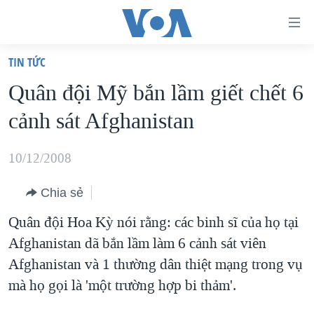
Đường
dẫn
TIN TỨC
truy
TRANG CHỦ
Quân đội Mỹ bắn lầm giết chết 6
cập
VIỆT NAM
cảnh sát Afghanistan
Tới
HOA KỲ
nội
BIỂN ĐÔNG
10/12/2008
dung
THẾ GIỚI
chính
Chia sẻ
BLOG
Tới
Quân đội Hoa Kỳ nói rằng: các binh sĩ của họ tại
điều
DIỄN ĐÀN
Afghanistan dã bắn lầm làm 6 cảnh sát viên
hướng
MỤC
Afghanistan và 1 thường dân thiệt mạng trong vụ
chính
CHUYÊN ĐỀ
TỰ DO BÁO CHÍ
mà họ gọi là 'một trường hợp bi thảm'.
Đi
HỌC TIẾNG ANH
VẠCH TRẦN TIN GIẢ
CHIẾN TRANH THƯƠNG MẠI CỦA MỸ: QUÁ KHỨ VÀ HIỆN
tới