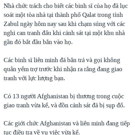
TẠI
Nhà chức trách cho biết các binh sĩ của họ đã lục
VIDEO
"Tìm"
NGƯỜI VIỆT HẢI NGOẠI
HÀNH TRÌNH BẦU CỬ 2024
soát một tòa nhà tại thành phố Qalat trong tỉnh
NGHE
ĐỜI SỐNG
Zabul ngày hôm nay sau khi chạm súng với các
MỘT NĂM CHIẾN TRANH TẠI DẢI GAZA
KINH TẾ
nghi can tranh đấu khi cảnh sát tại một khu nhà
MẠNG XÃ HỘI
GIẢI MÃ VÀNH ĐAI & CON ĐƯỜNG
KHOA HỌC
gần đó bắt đầu bắn vào họ.
NGÀY TỊ NẠN THẾ GIỚI
SỨC KHOẺ
TRỊNH VĨNH BÌNH - NGƯỜI HẠ 'BÊN THẮNG CUỘC'
Các binh sĩ liên minh đã bắn trả và gọi không
Ngôn ngữ khác
VĂN HOÁ
GROUND ZERO – XƯA VÀ NAY
quân yểm trợ trước khi nhận ra rằng đang giao
THỂ THAO
tranh với lực lượng bạn.
CHI PHÍ CHIẾN TRANH AFGHANISTAN
GIÁO DỤC
CÁC GIÁ TRỊ CỘNG HÒA Ở VIỆT NAM
Có 13 người Afghanistan bị thương trong cuộc
THƯỢNG ĐỈNH TRUMP-KIM TẠI VIỆT NAM
giao tranh vừa kể, và đồn cảnh sát đã bị sụp đổ.
TRỊNH VĨNH BÌNH VS. CHÍNH PHỦ VIỆT NAM
NGƯ DÂN VIỆT VÀ LÀN SÓNG TRỘM HẢI SÂM
Các giới chức Afghanistan và liên minh đang tiếp
tục điều tra về vụ việc vừa kể.
BÊN KIA QUỐC LỘ: TIẾNG VỌNG TỪ NÔNG THÔN MỸ