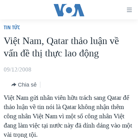
Đường
dẫn
TIN TỨC
truy
TRANG CHỦ
Việt Nam, Qatar thảo luận về
cập
VIỆT NAM
vấn đề thị thực lao động
Tới
HOA KỲ
nội
BIỂN ĐÔNG
09/12/2008
dung
THẾ GIỚI
chính
Chia sẻ
BLOG
Tới
Việt Nam gửi nhân viên hữu trách sang Qatar để
điều
DIỄN ĐÀN
thảo luận về tin nói là Qatar không nhận thêm
hướng
MỤC
công nhân Việt Nam vì một số công nhân Việt
chính
CHUYÊN ĐỀ
TỰ DO BÁO CHÍ
đang làm việc tại nước này đã dính dáng vào một
Đi
HỌC TIẾNG ANH
vài trọng tội.
VẠCH TRẦN TIN GIẢ
CHIẾN TRANH THƯƠNG MẠI CỦA MỸ: QUÁ KHỨ VÀ HIỆN
tới