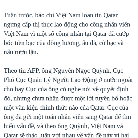
TẠI
VIDEO
"Tìm"
NGƯỜI VIỆT HẢI NGOẠI
HÀNH TRÌNH BẦU CỬ 2024
Tuần trước, báo chí Việt Nam loan tin Qatar
NGHE
ĐỜI SỐNG
ngưng cấp thị thực lao động cho công nhân viên
MỘT NĂM CHIẾN TRANH TẠI DẢI GAZA
KINH TẾ
Việt Nam vì một số công nhân tại Qatar đã cướp
MẠNG XÃ HỘI
GIẢI MÃ VÀNH ĐAI & CON ĐƯỜNG
KHOA HỌC
bóc tiền bạc của đồng hương, ẩu đả, cờ bạc và
NGÀY TỊ NẠN THẾ GIỚI
nấu rượu lậu.
SỨC KHOẺ
TRỊNH VĨNH BÌNH - NGƯỜI HẠ 'BÊN THẮNG CUỘC'
Ngôn ngữ khác
VĂN HOÁ
GROUND ZERO – XƯA VÀ NAY
Theo tin AFP, ông Nguyễn Ngọc Quỳnh, Cục
THỂ THAO
Phó Cục Quản Lý Người Lao Động ở nước ngoài
CHI PHÍ CHIẾN TRANH AFGHANISTAN
GIÁO DỤC
cho hay Cục của ông có nghe nói về quyết định
CÁC GIÁ TRỊ CỘNG HÒA Ở VIỆT NAM
đó, nhưng chưa nhận được một lời tuyên bố hoặc
THƯỢNG ĐỈNH TRUMP-KIM TẠI VIỆT NAM
một văn kiện chính thức nào của Qatar. Cục của
TRỊNH VĨNH BÌNH VS. CHÍNH PHỦ VIỆT NAM
ông đã gửi một toán nhân viên sang Qatar để tìm
NGƯ DÂN VIỆT VÀ LÀN SÓNG TRỘM HẢI SÂM
hiểu vấn đề, và theo ông Quỳnh, Việt Nam và
Qatar sẽ thảo luận với nhau về vấn đề này vì hai
BÊN KIA QUỐC LỘ: TIẾNG VỌNG TỪ NÔNG THÔN MỸ