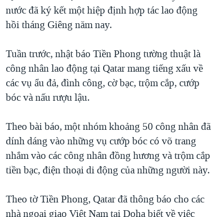
nước đã ký kết một hiệp định hợp tác lao động
QUAN HỆ VIỆT MỸ
hồi tháng Giêng năm nay.
Tuần trước, nhật báo Tiền Phong tường thuật là
công nhân lao động tại Qatar mang tiếng xấu về
các vụ ẩu đả, đình công, cờ bạc, trộm cắp, cướp
bóc và nấu rượu lậu.
Theo bài báo, một nhóm khoảng 50 công nhân đã
dính dáng vào những vụ cướp bóc có võ trang
nhắm vào các công nhân đồng hương và trộm cắp
tiền bạc, điện thoại di động của những người này.
Theo tờ Tiền Phong, Qatar đã thông báo cho các
nhà ngoại giao Việt Nam tại Doha biết về việc