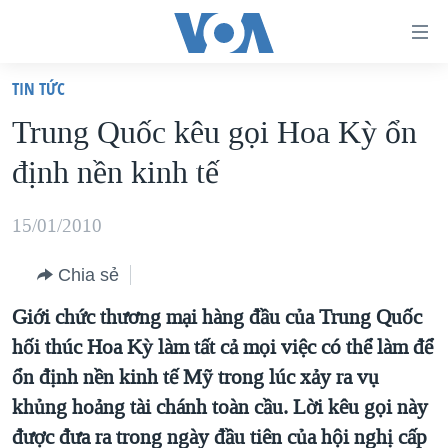
Đường
dẫn
TIN TỨC
truy
TRANG CHỦ
Trung Quốc kêu gọi Hoa Kỳ ổn
cập
VIỆT NAM
định nền kinh tế
Tới
HOA KỲ
nội
BIỂN ĐÔNG
15/01/2010
dung
THẾ GIỚI
chính
Chia sẻ
BLOG
Tới
Giới chức thương mại hàng đầu của Trung Quốc
điều
DIỄN ĐÀN
hối thúc Hoa Kỳ làm tất cả mọi việc có thể làm để
hướng
MỤC
ổn định nền kinh tế Mỹ trong lúc xảy ra vụ
chính
CHUYÊN ĐỀ
TỰ DO BÁO CHÍ
khủng hoảng tài chánh toàn cầu. Lời kêu gọi này
Đi
HỌC TIẾNG ANH
được đưa ra trong ngày đầu tiên của hội nghị cấp
VẠCH TRẦN TIN GIẢ
CHIẾN TRANH THƯƠNG MẠI CỦA MỸ: QUÁ KHỨ VÀ HIỆN
tới