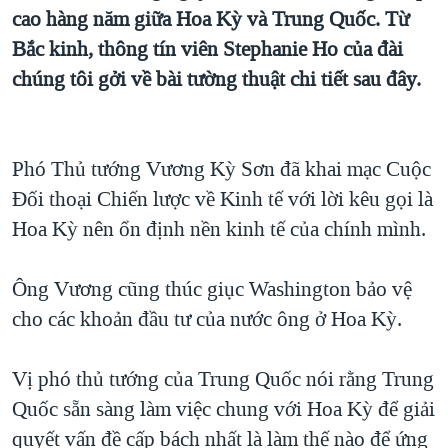
TẠI
cao hàng năm giữa Hoa Kỳ và Trung Quốc. Từ
VIDEO
"Tìm"
NGƯỜI VIỆT HẢI NGOẠI
HÀNH TRÌNH BẦU CỬ 2024
Bắc kinh, thông tín viên Stephanie Ho của đài
NGHE
ĐỜI SỐNG
chúng tôi gởi về bài tường thuật chi tiết sau đây.
MỘT NĂM CHIẾN TRANH TẠI DẢI GAZA
KINH TẾ
MẠNG XÃ HỘI
GIẢI MÃ VÀNH ĐAI & CON ĐƯỜNG
KHOA HỌC
NGÀY TỊ NẠN THẾ GIỚI
Phó Thủ tướng Vương Kỳ Sơn đã khai mạc Cuộc
SỨC KHOẺ
TRỊNH VĨNH BÌNH - NGƯỜI HẠ 'BÊN THẮNG CUỘC'
Đối thoại Chiến lược về Kinh tế với lời kêu gọi là
Ngôn ngữ khác
VĂN HOÁ
GROUND ZERO – XƯA VÀ NAY
Hoa Kỳ nên ổn định nền kinh tế của chính mình.
THỂ THAO
CHI PHÍ CHIẾN TRANH AFGHANISTAN
GIÁO DỤC
Ông Vương cũng thúc giục Washington bảo vệ
CÁC GIÁ TRỊ CỘNG HÒA Ở VIỆT NAM
cho các khoản đầu tư của nước ông ở Hoa Kỳ.
THƯỢNG ĐỈNH TRUMP-KIM TẠI VIỆT NAM
TRỊNH VĨNH BÌNH VS. CHÍNH PHỦ VIỆT NAM
Vị phó thủ tướng của Trung Quốc nói rằng Trung
NGƯ DÂN VIỆT VÀ LÀN SÓNG TRỘM HẢI SÂM
Quốc sẵn sàng làm việc chung với Hoa Kỳ để giải
quyết vấn đề cấp bách nhất là làm thế nào để ứng
BÊN KIA QUỐC LỘ: TIẾNG VỌNG TỪ NÔNG THÔN MỸ