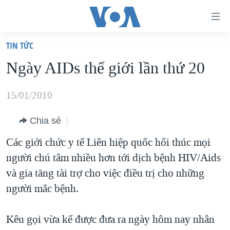
Đường
dẫn
TIN TỨC
truy
TRANG CHỦ
Ngày AIDs thế giới lần thứ 20
cập
VIỆT NAM
Tới
HOA KỲ
15/01/2010
nội
BIỂN ĐÔNG
dung
Chia sẻ
THẾ GIỚI
chính
Các giới chức y tế Liên hiệp quốc hối thúc mọi
BLOG
Tới
người chú tâm nhiều hơn tới dịch bệnh HIV/Aids
điều
DIỄN ĐÀN
và gia tăng tài trợ cho việc điều trị cho những
hướng
MỤC
người mắc bệnh.
chính
CHUYÊN ĐỀ
TỰ DO BÁO CHÍ
Đi
Kêu gọi vừa kể được đưa ra ngày hôm nay nhân
HỌC TIẾNG ANH
VẠCH TRẦN TIN GIẢ
CHIẾN TRANH THƯƠNG MẠI CỦA MỸ: QUÁ KHỨ VÀ HIỆN
tới