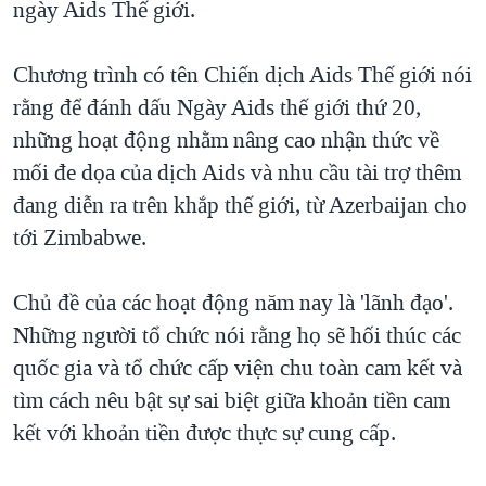
ngày Aids Thế giới.
TẠI
VIDEO
"Tìm"
NGƯỜI VIỆT HẢI NGOẠI
HÀNH TRÌNH BẦU CỬ 2024
NGHE
ĐỜI SỐNG
Chương trình có tên Chiến dịch Aids Thế giới nói
MỘT NĂM CHIẾN TRANH TẠI DẢI GAZA
rằng để đánh dấu Ngày Aids thế giới thứ 20,
KINH TẾ
MẠNG XÃ HỘI
GIẢI MÃ VÀNH ĐAI & CON ĐƯỜNG
những hoạt động nhằm nâng cao nhận thức về
KHOA HỌC
NGÀY TỊ NẠN THẾ GIỚI
mối đe dọa của dịch Aids và nhu cầu tài trợ thêm
SỨC KHOẺ
đang diễn ra trên khắp thế giới, từ Azerbaijan cho
TRỊNH VĨNH BÌNH - NGƯỜI HẠ 'BÊN THẮNG CUỘC'
Ngôn ngữ khác
VĂN HOÁ
tới Zimbabwe.
GROUND ZERO – XƯA VÀ NAY
THỂ THAO
CHI PHÍ CHIẾN TRANH AFGHANISTAN
Chủ đề của các hoạt động năm nay là 'lãnh đạo'.
GIÁO DỤC
CÁC GIÁ TRỊ CỘNG HÒA Ở VIỆT NAM
Những người tổ chức nói rằng họ sẽ hối thúc các
THƯỢNG ĐỈNH TRUMP-KIM TẠI VIỆT NAM
quốc gia và tổ chức cấp viện chu toàn cam kết và
tìm cách nêu bật sự sai biệt giữa khoản tiền cam
TRỊNH VĨNH BÌNH VS. CHÍNH PHỦ VIỆT NAM
kết với khoản tiền được thực sự cung cấp.
NGƯ DÂN VIỆT VÀ LÀN SÓNG TRỘM HẢI SÂM
BÊN KIA QUỐC LỘ: TIẾNG VỌNG TỪ NÔNG THÔN MỸ