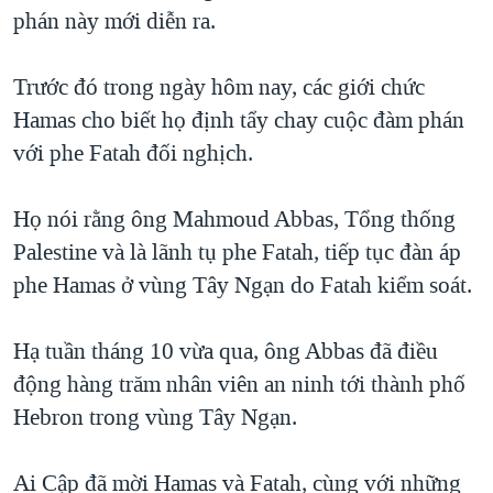
TẠI
phán này mới diễn ra.
VIDEO
"Tìm"
NGƯỜI VIỆT HẢI NGOẠI
HÀNH TRÌNH BẦU CỬ 2024
NGHE
ĐỜI SỐNG
Trước đó trong ngày hôm nay, các giới chức
MỘT NĂM CHIẾN TRANH TẠI DẢI GAZA
KINH TẾ
Hamas cho biết họ định tẩy chay cuộc đàm phán
MẠNG XÃ HỘI
GIẢI MÃ VÀNH ĐAI & CON ĐƯỜNG
KHOA HỌC
với phe Fatah đối nghịch.
NGÀY TỊ NẠN THẾ GIỚI
SỨC KHOẺ
TRỊNH VĨNH BÌNH - NGƯỜI HẠ 'BÊN THẮNG CUỘC'
Họ nói rằng ông Mahmoud Abbas, Tổng thống
Ngôn ngữ khác
VĂN HOÁ
GROUND ZERO – XƯA VÀ NAY
Palestine và là lãnh tụ phe Fatah, tiếp tục đàn áp
THỂ THAO
phe Hamas ở vùng Tây Ngạn do Fatah kiểm soát.
CHI PHÍ CHIẾN TRANH AFGHANISTAN
GIÁO DỤC
CÁC GIÁ TRỊ CỘNG HÒA Ở VIỆT NAM
Hạ tuần tháng 10 vừa qua, ông Abbas đã điều
THƯỢNG ĐỈNH TRUMP-KIM TẠI VIỆT NAM
động hàng trăm nhân viên an ninh tới thành phố
TRỊNH VĨNH BÌNH VS. CHÍNH PHỦ VIỆT NAM
Hebron trong vùng Tây Ngạn.
NGƯ DÂN VIỆT VÀ LÀN SÓNG TRỘM HẢI SÂM
Ai Cập đã mời Hamas và Fatah, cùng với những
BÊN KIA QUỐC LỘ: TIẾNG VỌNG TỪ NÔNG THÔN MỸ