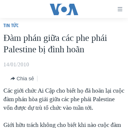
Đường
dẫn
TIN TỨC
truy
TRANG CHỦ
Ðàm phán giữa các phe phái
cập
VIỆT NAM
Palestine bị đình hoãn
Tới
HOA KỲ
nội
BIỂN ĐÔNG
14/01/2010
dung
THẾ GIỚI
chính
Chia sẻ
BLOG
Tới
Các giới chức Ai Cập cho biết họ đã hoãn lại cuộc
điều
DIỄN ĐÀN
đàm phán hòa giải giữa các phe phái Palestine
hướng
MỤC
vốn được dự trù tổ chức vào tuần tới.
chính
CHUYÊN ĐỀ
TỰ DO BÁO CHÍ
Đi
HỌC TIẾNG ANH
Giới hữu trách không cho biết khi nào cuộc đàm
VẠCH TRẦN TIN GIẢ
CHIẾN TRANH THƯƠNG MẠI CỦA MỸ: QUÁ KHỨ VÀ HIỆN
tới