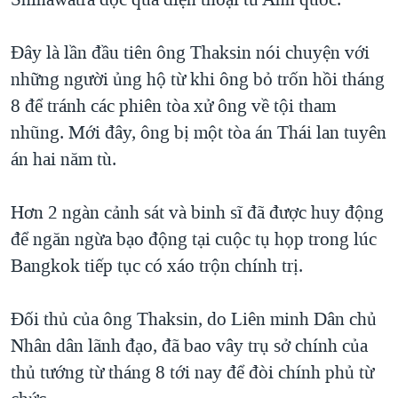
TẠI
VIDEO
"Tìm"
NGƯỜI VIỆT HẢI NGOẠI
HÀNH TRÌNH BẦU CỬ 2024
NGHE
Đây là lần đầu tiên ông Thaksin nói chuyện với
ĐỜI SỐNG
MỘT NĂM CHIẾN TRANH TẠI DẢI GAZA
những người ủng hộ từ khi ông bỏ trốn hồi tháng
KINH TẾ
MẠNG XÃ HỘI
8 để tránh các phiên tòa xử ông về tội tham
GIẢI MÃ VÀNH ĐAI & CON ĐƯỜNG
KHOA HỌC
nhũng. Mới đây, ông bị một tòa án Thái lan tuyên
NGÀY TỊ NẠN THẾ GIỚI
SỨC KHOẺ
án hai năm tù.
TRỊNH VĨNH BÌNH - NGƯỜI HẠ 'BÊN THẮNG CUỘC'
Ngôn ngữ khác
VĂN HOÁ
GROUND ZERO – XƯA VÀ NAY
Hơn 2 ngàn cảnh sát và binh sĩ đã được huy động
THỂ THAO
CHI PHÍ CHIẾN TRANH AFGHANISTAN
để ngăn ngừa bạo động tại cuộc tụ họp trong lúc
GIÁO DỤC
Bangkok tiếp tục có xáo trộn chính trị.
CÁC GIÁ TRỊ CỘNG HÒA Ở VIỆT NAM
THƯỢNG ĐỈNH TRUMP-KIM TẠI VIỆT NAM
Đối thủ của ông Thaksin, do Liên minh Dân chủ
TRỊNH VĨNH BÌNH VS. CHÍNH PHỦ VIỆT NAM
Nhân dân lãnh đạo, đã bao vây trụ sở chính của
NGƯ DÂN VIỆT VÀ LÀN SÓNG TRỘM HẢI SÂM
thủ tướng từ tháng 8 tới nay để đòi chính phủ từ
BÊN KIA QUỐC LỘ: TIẾNG VỌNG TỪ NÔNG THÔN MỸ