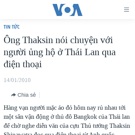
Đường
dẫn
TIN TỨC
truy
TRANG CHỦ
Ông Thaksin nói chuyện với
cập
VIỆT NAM
người ủng hộ ở Thái Lan qua
Tới
HOA KỲ
nội
điện thoại
BIỂN ĐÔNG
dung
THẾ GIỚI
chính
14/01/2010
BLOG
Tới
Chia sẻ
điều
DIỄN ĐÀN
hướng
Hàng vạn người mặc áo đỏ hôm nay rủ nhau tới
MỤC
chính
một sân vận động ở thủ đô Bangkok của Thái lan
CHUYÊN ĐỀ
TỰ DO BÁO CHÍ
Đi
để chờ nghe diễn văn của cựu Thủ tướng Thaksin
HỌC TIẾNG ANH
VẠCH TRẦN TIN GIẢ
CHIẾN TRANH THƯƠNG MẠI CỦA MỸ: QUÁ KHỨ VÀ HIỆN
tới
Shinawatra đọc qua điện thoại từ Anh quốc.