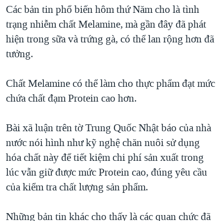
TẠI
Các bản tin phổ biến hôm thứ Năm cho là tình
VIDEO
"Tìm"
NGƯỜI VIỆT HẢI NGOẠI
HÀNH TRÌNH BẦU CỬ 2024
trạng nhiễm chất Melamine, mà gần đây đã phát
NGHE
ĐỜI SỐNG
hiện trong sữa và trứng gà, có thể lan rộng hơn đã
MỘT NĂM CHIẾN TRANH TẠI DẢI GAZA
KINH TẾ
tưởng.
MẠNG XÃ HỘI
GIẢI MÃ VÀNH ĐAI & CON ĐƯỜNG
KHOA HỌC
NGÀY TỊ NẠN THẾ GIỚI
Chất Melamine có thể làm cho thực phẩm đạt mức
SỨC KHOẺ
TRỊNH VĨNH BÌNH - NGƯỜI HẠ 'BÊN THẮNG CUỘC'
chứa chất đạm Protein cao hơn.
Ngôn ngữ khác
VĂN HOÁ
GROUND ZERO – XƯA VÀ NAY
THỂ THAO
Bài xã luận trên tờ Trung Quốc Nhật báo của nhà
CHI PHÍ CHIẾN TRANH AFGHANISTAN
GIÁO DỤC
nước nói hình như kỹ nghệ chăn nuôi sử dụng
CÁC GIÁ TRỊ CỘNG HÒA Ở VIỆT NAM
hóa chất này để tiết kiệm chi phí sản xuất trong
THƯỢNG ĐỈNH TRUMP-KIM TẠI VIỆT NAM
lúc vẫn giữ được mức Protein cao, đúng yêu cầu
TRỊNH VĨNH BÌNH VS. CHÍNH PHỦ VIỆT NAM
của kiểm tra chất lượng sản phẩm.
NGƯ DÂN VIỆT VÀ LÀN SÓNG TRỘM HẢI SÂM
Những bản tin khác cho thấy là các quan chức đã
BÊN KIA QUỐC LỘ: TIẾNG VỌNG TỪ NÔNG THÔN MỸ