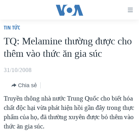
Đường
dẫn
TIN TỨC
truy
TRANG CHỦ
TQ: Melamine thường được cho
cập
VIỆT NAM
thêm vào thức ăn gia súc
Tới
HOA KỲ
nội
BIỂN ĐÔNG
31/10/2008
dung
THẾ GIỚI
chính
Chia sẻ
BLOG
Tới
Truyền thông nhà nước Trung Quốc cho biết hóa
điều
DIỄN ĐÀN
chất độc hại vừa phát hiện hồi gần đây trong thực
hướng
MỤC
phẩm của họ, đã thường xuyên được bỏ thêm vào
chính
CHUYÊN ĐỀ
TỰ DO BÁO CHÍ
thức ăn gia súc.
Đi
HỌC TIẾNG ANH
VẠCH TRẦN TIN GIẢ
CHIẾN TRANH THƯƠNG MẠI CỦA MỸ: QUÁ KHỨ VÀ HIỆN
tới