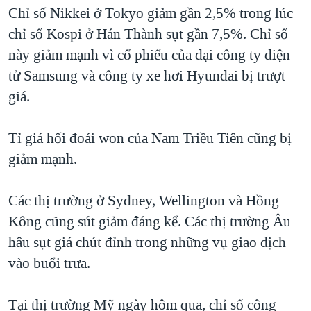
TẠI
Chỉ số Nikkei ở Tokyo giảm gần 2,5% trong lúc
VIDEO
"Tìm"
NGƯỜI VIỆT HẢI NGOẠI
HÀNH TRÌNH BẦU CỬ 2024
chỉ số Kospi ở Hán Thành sụt gần 7,5%. Chỉ số
NGHE
ĐỜI SỐNG
này giảm mạnh vì cổ phiếu của đại công ty điện
MỘT NĂM CHIẾN TRANH TẠI DẢI GAZA
KINH TẾ
tử Samsung và công ty xe hơi Hyundai bị trượt
MẠNG XÃ HỘI
GIẢI MÃ VÀNH ĐAI & CON ĐƯỜNG
KHOA HỌC
giá.
NGÀY TỊ NẠN THẾ GIỚI
SỨC KHOẺ
TRỊNH VĨNH BÌNH - NGƯỜI HẠ 'BÊN THẮNG CUỘC'
Tỉ giá hối đoái won của Nam Triều Tiên cũng bị
Ngôn ngữ khác
VĂN HOÁ
GROUND ZERO – XƯA VÀ NAY
giảm mạnh.
THỂ THAO
CHI PHÍ CHIẾN TRANH AFGHANISTAN
GIÁO DỤC
Các thị trường ở Sydney, Wellington và Hồng
CÁC GIÁ TRỊ CỘNG HÒA Ở VIỆT NAM
Kông cũng sút giảm đáng kể. Các thị trường Âu
THƯỢNG ĐỈNH TRUMP-KIM TẠI VIỆT NAM
hâu sụt giá chút đỉnh trong những vụ giao dịch
TRỊNH VĨNH BÌNH VS. CHÍNH PHỦ VIỆT NAM
vào buổi trưa.
NGƯ DÂN VIỆT VÀ LÀN SÓNG TRỘM HẢI SÂM
Tại thị trường Mỹ ngày hôm qua, chỉ số công
BÊN KIA QUỐC LỘ: TIẾNG VỌNG TỪ NÔNG THÔN MỸ