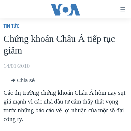
Đường
dẫn
TIN TỨC
truy
TRANG CHỦ
Chứng khoán Châu Á tiếp tục
cập
VIỆT NAM
giảm
Tới
HOA KỲ
nội
BIỂN ĐÔNG
14/01/2010
dung
THẾ GIỚI
chính
Chia sẻ
BLOG
Tới
Các thị trường chứng khoán Châu Á hôm nay sụt
điều
DIỄN ĐÀN
giá mạnh vì các nhà đầu tư cảm thấy thất vọng
hướng
MỤC
trước những báo cáo về lợi nhuận của một số đại
chính
CHUYÊN ĐỀ
TỰ DO BÁO CHÍ
công ty.
Đi
HỌC TIẾNG ANH
VẠCH TRẦN TIN GIẢ
CHIẾN TRANH THƯƠNG MẠI CỦA MỸ: QUÁ KHỨ VÀ HIỆN
tới