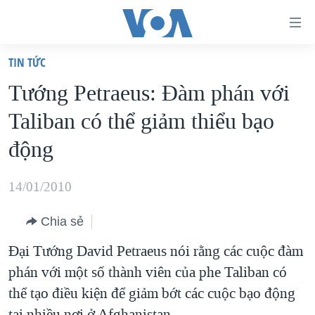
Đường
dẫn
TIN TỨC
truy
TRANG CHỦ
Tướng Petraeus: Ðàm phán với
cập
VIỆT NAM
Taliban có thể giảm thiểu bạo
Tới
HOA KỲ
nội
động
BIỂN ĐÔNG
dung
THẾ GIỚI
chính
14/01/2010
BLOG
Tới
Chia sẻ
điều
DIỄN ĐÀN
hướng
Đại Tướng David Petraeus nói rằng các cuộc đàm
MỤC
chính
phán với một số thành viên của phe Taliban có
CHUYÊN ĐỀ
TỰ DO BÁO CHÍ
Đi
thể tạo điều kiện để giảm bớt các cuộc bạo động
HỌC TIẾNG ANH
VẠCH TRẦN TIN GIẢ
CHIẾN TRANH THƯƠNG MẠI CỦA MỸ: QUÁ KHỨ VÀ HIỆN
tới
tại nhiều nơi ở Afghanistan.