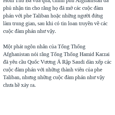
Hôm Thứ Ba vừa qua, chính phủ Afghanistan đã
phủ nhận tin cho rằng họ đã mở các cuộc đàm
QUAN HỆ VIỆT MỸ
phán với phe Taliban hoặc những người đứng
làm trung gian, sau khi có tin loan truyền về các
cuộc đàm phán như vậy.
Một phát ngôn nhân của Tổng Thống
Afghanistan nói rằng Tổng Thống Hamid Karzai
đã yêu cầu Quốc Vương Ả Rập Saudi dàn xếp các
cuộc đàm phán với những thành viên của phe
Taliban, nhưng những cuộc đàm phán như vậy
chưa hề xảy ra.