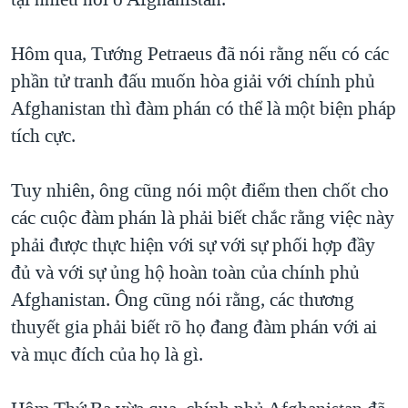
TẠI
VIDEO
"Tìm"
NGƯỜI VIỆT HẢI NGOẠI
HÀNH TRÌNH BẦU CỬ 2024
NGHE
Hôm qua, Tướng Petraeus đã nói rằng nếu có các
ĐỜI SỐNG
MỘT NĂM CHIẾN TRANH TẠI DẢI GAZA
phần tử tranh đấu muốn hòa giải với chính phủ
KINH TẾ
MẠNG XÃ HỘI
Afghanistan thì đàm phán có thể là một biện pháp
GIẢI MÃ VÀNH ĐAI & CON ĐƯỜNG
KHOA HỌC
tích cực.
NGÀY TỊ NẠN THẾ GIỚI
SỨC KHOẺ
TRỊNH VĨNH BÌNH - NGƯỜI HẠ 'BÊN THẮNG CUỘC'
Ngôn ngữ khác
VĂN HOÁ
Tuy nhiên, ông cũng nói một điểm then chốt cho
GROUND ZERO – XƯA VÀ NAY
các cuộc đàm phán là phải biết chắc rằng việc này
THỂ THAO
CHI PHÍ CHIẾN TRANH AFGHANISTAN
phải được thực hiện với sự với sự phối hợp đầy
GIÁO DỤC
đủ và với sự ủng hộ hoàn toàn của chính phủ
CÁC GIÁ TRỊ CỘNG HÒA Ở VIỆT NAM
Afghanistan. Ông cũng nói rằng, các thương
THƯỢNG ĐỈNH TRUMP-KIM TẠI VIỆT NAM
thuyết gia phải biết rõ họ đang đàm phán với ai
TRỊNH VĨNH BÌNH VS. CHÍNH PHỦ VIỆT NAM
và mục đích của họ là gì.
NGƯ DÂN VIỆT VÀ LÀN SÓNG TRỘM HẢI SÂM
BÊN KIA QUỐC LỘ: TIẾNG VỌNG TỪ NÔNG THÔN MỸ