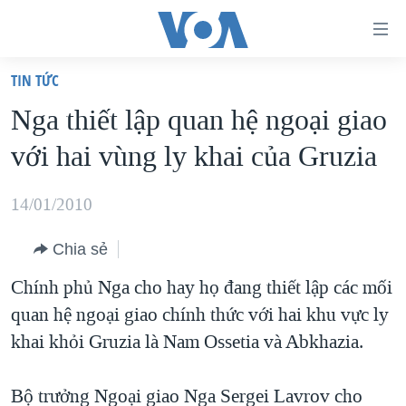
Đường
dẫn
TIN TỨC
truy
TRANG CHỦ
Nga thiết lập quan hệ ngoại giao
cập
VIỆT NAM
với hai vùng ly khai của Gruzia
Tới
HOA KỲ
nội
BIỂN ĐÔNG
14/01/2010
dung
THẾ GIỚI
chính
Chia sẻ
BLOG
Tới
Chính phủ Nga cho hay họ đang thiết lập các mối
điều
DIỄN ĐÀN
quan hệ ngoại giao chính thức với hai khu vực ly
hướng
MỤC
khai khỏi Gruzia là Nam Ossetia và Abkhazia.
chính
CHUYÊN ĐỀ
TỰ DO BÁO CHÍ
Đi
HỌC TIẾNG ANH
Bộ trưởng Ngoại giao Nga Sergei Lavrov cho
VẠCH TRẦN TIN GIẢ
CHIẾN TRANH THƯƠNG MẠI CỦA MỸ: QUÁ KHỨ VÀ HIỆN
tới