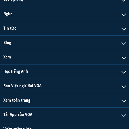
Nghe
Tin tức
Blog
Xem
Học tiếng Anh
Ban Việt ngữ đài VOA
Xem toàn trang
Tải App của VOA
Vượt tường lửa