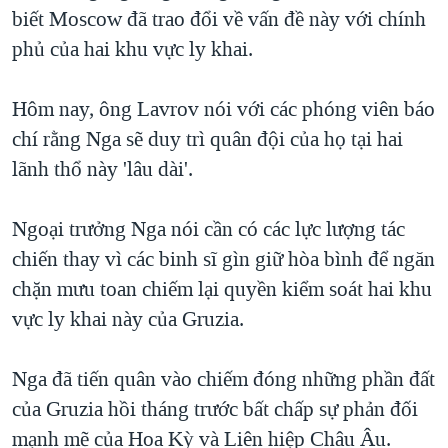
TẠI
biết Moscow đã trao đổi về vấn đề này với chính
VIDEO
"Tìm"
NGƯỜI VIỆT HẢI NGOẠI
HÀNH TRÌNH BẦU CỬ 2024
phủ của hai khu vực ly khai.
NGHE
ĐỜI SỐNG
MỘT NĂM CHIẾN TRANH TẠI DẢI GAZA
KINH TẾ
Hôm nay, ông Lavrov nói với các phóng viên báo
MẠNG XÃ HỘI
GIẢI MÃ VÀNH ĐAI & CON ĐƯỜNG
KHOA HỌC
chí rằng Nga sẽ duy trì quân đội của họ tại hai
NGÀY TỊ NẠN THẾ GIỚI
lãnh thổ này 'lâu dài'.
SỨC KHOẺ
TRỊNH VĨNH BÌNH - NGƯỜI HẠ 'BÊN THẮNG CUỘC'
Ngôn ngữ khác
VĂN HOÁ
GROUND ZERO – XƯA VÀ NAY
Ngoại trưởng Nga nói cần có các lực lượng tác
THỂ THAO
chiến thay vì các binh sĩ gìn giữ hòa bình để ngăn
CHI PHÍ CHIẾN TRANH AFGHANISTAN
GIÁO DỤC
chặn mưu toan chiếm lại quyền kiểm soát hai khu
CÁC GIÁ TRỊ CỘNG HÒA Ở VIỆT NAM
vực ly khai này của Gruzia.
THƯỢNG ĐỈNH TRUMP-KIM TẠI VIỆT NAM
TRỊNH VĨNH BÌNH VS. CHÍNH PHỦ VIỆT NAM
Nga đã tiến quân vào chiếm đóng những phần đất
NGƯ DÂN VIỆT VÀ LÀN SÓNG TRỘM HẢI SÂM
của Gruzia hồi tháng trước bất chấp sự phản đối
mạnh mẽ của Hoa Kỳ và Liên hiệp Châu Âu.
BÊN KIA QUỐC LỘ: TIẾNG VỌNG TỪ NÔNG THÔN MỸ