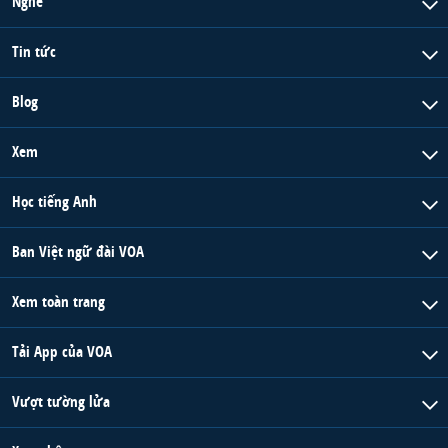
Nghe
Tin tức
Blog
Xem
Học tiếng Anh
Ban Việt ngữ đài VOA
Xem toàn trang
Tải App của VOA
Vượt tường lửa