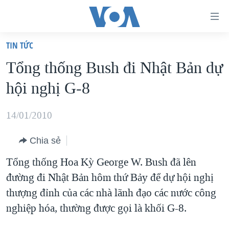
Đường
dẫn
TIN TỨC
truy
TRANG CHỦ
Tổng thống Bush đi Nhật Bản dự
cập
VIỆT NAM
hội nghị G-8
Tới
HOA KỲ
nội
BIỂN ĐÔNG
14/01/2010
dung
THẾ GIỚI
chính
Chia sẻ
BLOG
Tới
Tổng thống Hoa Kỳ George W. Bush đã lên
điều
DIỄN ĐÀN
đường đi Nhật Bản hôm thứ Bảy để dự hội nghị
hướng
MỤC
thượng đỉnh của các nhà lãnh đạo các nước công
chính
CHUYÊN ĐỀ
TỰ DO BÁO CHÍ
nghiệp hóa, thường được gọi là khối G-8.
Đi
HỌC TIẾNG ANH
VẠCH TRẦN TIN GIẢ
CHIẾN TRANH THƯƠNG MẠI CỦA MỸ: QUÁ KHỨ VÀ HIỆN
tới