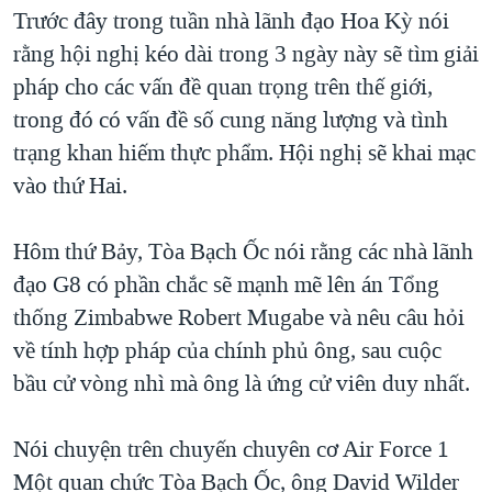
TẠI
Trước đây trong tuần nhà lãnh đạo Hoa Kỳ nói
VIDEO
"Tìm"
NGƯỜI VIỆT HẢI NGOẠI
HÀNH TRÌNH BẦU CỬ 2024
rằng hội nghị kéo dài trong 3 ngày này sẽ tìm giải
NGHE
ĐỜI SỐNG
pháp cho các vấn đề quan trọng trên thế giới,
MỘT NĂM CHIẾN TRANH TẠI DẢI GAZA
KINH TẾ
trong đó có vấn đề số cung năng lượng và tình
MẠNG XÃ HỘI
GIẢI MÃ VÀNH ĐAI & CON ĐƯỜNG
KHOA HỌC
trạng khan hiếm thực phẩm. Hội nghị sẽ khai mạc
NGÀY TỊ NẠN THẾ GIỚI
vào thứ Hai.
SỨC KHOẺ
TRỊNH VĨNH BÌNH - NGƯỜI HẠ 'BÊN THẮNG CUỘC'
Ngôn ngữ khác
VĂN HOÁ
GROUND ZERO – XƯA VÀ NAY
Hôm thứ Bảy, Tòa Bạch Ốc nói rằng các nhà lãnh
THỂ THAO
đạo G8 có phần chắc sẽ mạnh mẽ lên án Tổng
CHI PHÍ CHIẾN TRANH AFGHANISTAN
GIÁO DỤC
thống Zimbabwe Robert Mugabe và nêu câu hỏi
CÁC GIÁ TRỊ CỘNG HÒA Ở VIỆT NAM
về tính hợp pháp của chính phủ ông, sau cuộc
THƯỢNG ĐỈNH TRUMP-KIM TẠI VIỆT NAM
bầu cử vòng nhì mà ông là ứng cử viên duy nhất.
TRỊNH VĨNH BÌNH VS. CHÍNH PHỦ VIỆT NAM
NGƯ DÂN VIỆT VÀ LÀN SÓNG TRỘM HẢI SÂM
Nói chuyện trên chuyến chuyên cơ Air Force 1
Một quan chức Tòa Bạch Ốc, ông David Wilder
BÊN KIA QUỐC LỘ: TIẾNG VỌNG TỪ NÔNG THÔN MỸ