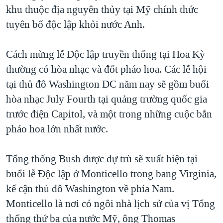
TẠI
khu thuộc địa nguyên thủy tại Mỹ chính thức
VIDEO
"Tìm"
NGƯỜI VIỆT HẢI NGOẠI
HÀNH TRÌNH BẦU CỬ 2024
tuyên bố độc lập khỏi nước Anh.
NGHE
ĐỜI SỐNG
MỘT NĂM CHIẾN TRANH TẠI DẢI GAZA
KINH TẾ
Cách mừng lễ Độc lập truyền thống tại Hoa Kỳ
MẠNG XÃ HỘI
GIẢI MÃ VÀNH ĐAI & CON ĐƯỜNG
KHOA HỌC
thường có hòa nhạc và đốt pháo hoa. Các lễ hội
NGÀY TỊ NẠN THẾ GIỚI
tại thủ đô Washington DC năm nay sẽ gồm buổi
SỨC KHOẺ
TRỊNH VĨNH BÌNH - NGƯỜI HẠ 'BÊN THẮNG CUỘC'
hòa nhạc July Fourth tại quảng trường quốc gia
Ngôn ngữ khác
VĂN HOÁ
GROUND ZERO – XƯA VÀ NAY
trước điện Capitol, và một trong những cuộc bắn
THỂ THAO
pháo hoa lớn nhất nước.
CHI PHÍ CHIẾN TRANH AFGHANISTAN
GIÁO DỤC
CÁC GIÁ TRỊ CỘNG HÒA Ở VIỆT NAM
Tổng thống Bush được dự trù sẽ xuất hiện tại
THƯỢNG ĐỈNH TRUMP-KIM TẠI VIỆT NAM
buổi lễ Độc lập ở Monticello trong bang Virginia,
TRỊNH VĨNH BÌNH VS. CHÍNH PHỦ VIỆT NAM
kế cận thủ đô Washington về phía Nam.
NGƯ DÂN VIỆT VÀ LÀN SÓNG TRỘM HẢI SÂM
Monticello là nơi có ngôi nhà lịch sử của vị Tổng
thống thứ ba của nước Mỹ, ông Thomas
BÊN KIA QUỐC LỘ: TIẾNG VỌNG TỪ NÔNG THÔN MỸ