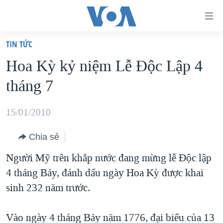
Đường
dẫn
TIN TỨC
truy
TRANG CHỦ
Hoa Kỳ kỷ niệm Lễ Độc Lập 4
cập
VIỆT NAM
tháng 7
Tới
HOA KỲ
nội
BIỂN ĐÔNG
15/01/2010
dung
THẾ GIỚI
chính
Chia sẻ
BLOG
Tới
Người Mỹ trên khắp nước đang mừng lễ Độc lập
điều
DIỄN ĐÀN
4 tháng Bảy, đánh dấu ngày Hoa Kỳ được khai
hướng
MỤC
sinh 232 năm trước.
chính
CHUYÊN ĐỀ
TỰ DO BÁO CHÍ
Đi
HỌC TIẾNG ANH
Vào ngày 4 tháng Bảy năm 1776, đại biểu của 13
VẠCH TRẦN TIN GIẢ
CHIẾN TRANH THƯƠNG MẠI CỦA MỸ: QUÁ KHỨ VÀ HIỆN
tới