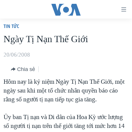
Đường
dẫn
TIN TỨC
truy
TRANG CHỦ
Ngày Tị Nạn Thế Giới
cập
VIỆT NAM
Tới
HOA KỲ
20/06/2008
nội
BIỂN ĐÔNG
dung
Chia sẻ
THẾ GIỚI
chính
Hôm nay là kỷ niệm Ngày Tị Nạn Thế Giới, một
BLOG
Tới
ngày sau khi một tổ chức nhân quyền báo cáo
điều
DIỄN ĐÀN
rằng số người tị nạn tiếp tục gia tăng.
hướng
MỤC
chính
Ủy ban Tị nạn và Di dân của Hoa Kỳ ước lượng
CHUYÊN ĐỀ
TỰ DO BÁO CHÍ
Đi
số người tị nạn trên thế giới tăng tới mức hơn 14
HỌC TIẾNG ANH
VẠCH TRẦN TIN GIẢ
CHIẾN TRANH THƯƠNG MẠI CỦA MỸ: QUÁ KHỨ VÀ HIỆN
tới