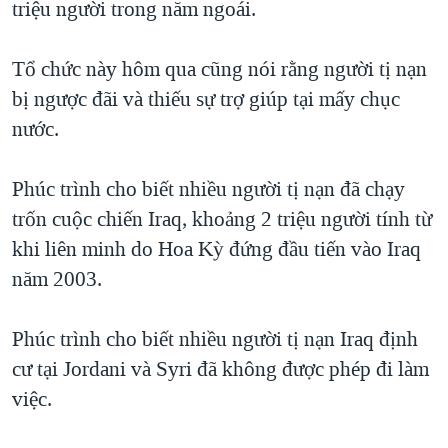
triệu người trong năm ngoái.
TẠI
VIDEO
"Tìm"
NGƯỜI VIỆT HẢI NGOẠI
HÀNH TRÌNH BẦU CỬ 2024
NGHE
ĐỜI SỐNG
Tổ chức này hôm qua cũng nói rằng người tị nạn
MỘT NĂM CHIẾN TRANH TẠI DẢI GAZA
bị ngược đãi và thiếu sự trợ giúp tại mấy chục
KINH TẾ
MẠNG XÃ HỘI
GIẢI MÃ VÀNH ĐAI & CON ĐƯỜNG
nước.
KHOA HỌC
NGÀY TỊ NẠN THẾ GIỚI
SỨC KHOẺ
Phúc trình cho biết nhiều người tị nạn đã chạy
TRỊNH VĨNH BÌNH - NGƯỜI HẠ 'BÊN THẮNG CUỘC'
Ngôn ngữ khác
VĂN HOÁ
trốn cuộc chiến Iraq, khoảng 2 triệu người tính từ
GROUND ZERO – XƯA VÀ NAY
THỂ THAO
khi liên minh do Hoa Kỳ đứng đầu tiến vào Iraq
CHI PHÍ CHIẾN TRANH AFGHANISTAN
năm 2003.
GIÁO DỤC
CÁC GIÁ TRỊ CỘNG HÒA Ở VIỆT NAM
THƯỢNG ĐỈNH TRUMP-KIM TẠI VIỆT NAM
Phúc trình cho biết nhiều người tị nạn Iraq định
cư tại Jordani và Syri đã không được phép đi làm
TRỊNH VĨNH BÌNH VS. CHÍNH PHỦ VIỆT NAM
việc.
NGƯ DÂN VIỆT VÀ LÀN SÓNG TRỘM HẢI SÂM
BÊN KIA QUỐC LỘ: TIẾNG VỌNG TỪ NÔNG THÔN MỸ