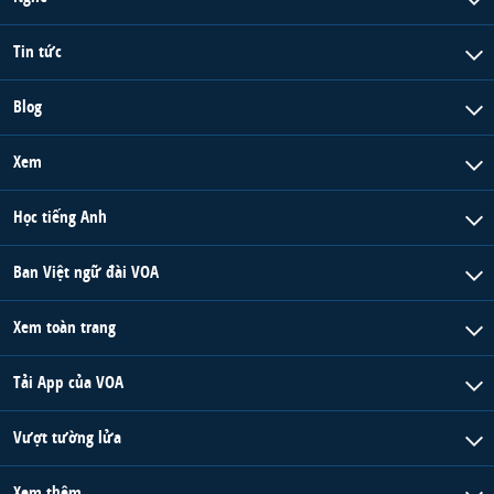
Tin tức
Blog
Xem
Học tiếng Anh
Ban Việt ngữ đài VOA
Xem toàn trang
Tải App của VOA
Vượt tường lửa
Xem thêm