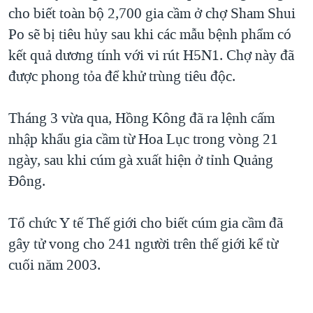
TẠI
cho biết toàn bộ 2,700 gia cầm ở chợ Sham Shui
VIDEO
"Tìm"
NGƯỜI VIỆT HẢI NGOẠI
HÀNH TRÌNH BẦU CỬ 2024
Po sẽ bị tiêu hủy sau khi các mẫu bệnh phẩm có
NGHE
ĐỜI SỐNG
kết quả dương tính với vi rút H5N1. Chợ này đã
MỘT NĂM CHIẾN TRANH TẠI DẢI GAZA
KINH TẾ
được phong tỏa để khử trùng tiêu độc.
MẠNG XÃ HỘI
GIẢI MÃ VÀNH ĐAI & CON ĐƯỜNG
KHOA HỌC
NGÀY TỊ NẠN THẾ GIỚI
Tháng 3 vừa qua, Hồng Kông đã ra lệnh cấm
SỨC KHOẺ
TRỊNH VĨNH BÌNH - NGƯỜI HẠ 'BÊN THẮNG CUỘC'
nhập khẩu gia cầm từ Hoa Lục trong vòng 21
Ngôn ngữ khác
VĂN HOÁ
GROUND ZERO – XƯA VÀ NAY
ngày, sau khi cúm gà xuất hiện ở tỉnh Quảng
THỂ THAO
Đông.
CHI PHÍ CHIẾN TRANH AFGHANISTAN
GIÁO DỤC
CÁC GIÁ TRỊ CỘNG HÒA Ở VIỆT NAM
Tổ chức Y tế Thế giới cho biết cúm gia cầm đã
THƯỢNG ĐỈNH TRUMP-KIM TẠI VIỆT NAM
gây tử vong cho 241 người trên thế giới kể từ
TRỊNH VĨNH BÌNH VS. CHÍNH PHỦ VIỆT NAM
cuối năm 2003.
NGƯ DÂN VIỆT VÀ LÀN SÓNG TRỘM HẢI SÂM
BÊN KIA QUỐC LỘ: TIẾNG VỌNG TỪ NÔNG THÔN MỸ