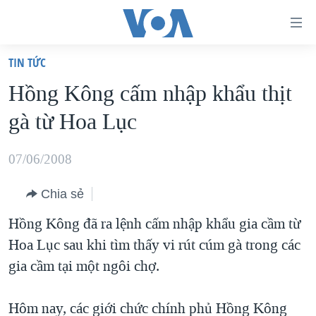
Đường
dẫn
TIN TỨC
truy
TRANG CHỦ
Hồng Kông cấm nhập khẩu thịt
cập
VIỆT NAM
gà từ Hoa Lục
Tới
HOA KỲ
nội
BIỂN ĐÔNG
07/06/2008
dung
THẾ GIỚI
chính
Chia sẻ
BLOG
Tới
Hồng Kông đã ra lệnh cấm nhập khẩu gia cầm từ
điều
DIỄN ĐÀN
Hoa Lục sau khi tìm thấy vi rút cúm gà trong các
hướng
MỤC
gia cầm tại một ngôi chợ.
chính
CHUYÊN ĐỀ
TỰ DO BÁO CHÍ
Đi
HỌC TIẾNG ANH
Hôm nay, các giới chức chính phủ Hồng Kông
VẠCH TRẦN TIN GIẢ
CHIẾN TRANH THƯƠNG MẠI CỦA MỸ: QUÁ KHỨ VÀ HIỆN
tới