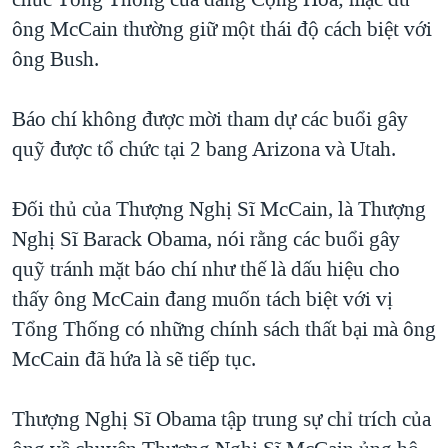
TẠI
VIDEO
"Tìm"
NGƯỜI VIỆT HẢI NGOẠI
ông McCain thường giữ một thái độ cách biệt với
HÀNH TRÌNH BẦU CỬ 2024
NGHE
ông Bush.
ĐỜI SỐNG
MỘT NĂM CHIẾN TRANH TẠI DẢI GAZA
KINH TẾ
MẠNG XÃ HỘI
Báo chí không được mời tham dự các buổi gây
GIẢI MÃ VÀNH ĐAI & CON ĐƯỜNG
KHOA HỌC
quỹ được tổ chức tại 2 bang Arizona và Utah.
NGÀY TỊ NẠN THẾ GIỚI
SỨC KHOẺ
TRỊNH VĨNH BÌNH - NGƯỜI HẠ 'BÊN THẮNG CUỘC'
Ngôn ngữ khác
VĂN HOÁ
Đối thủ của Thượng Nghị Sĩ McCain, là Thượng
GROUND ZERO – XƯA VÀ NAY
Nghị Sĩ Barack Obama, nói rằng các buổi gây
THỂ THAO
CHI PHÍ CHIẾN TRANH AFGHANISTAN
quỹ tránh mặt báo chí như thế là dấu hiệu cho
GIÁO DỤC
thấy ông McCain đang muốn tách biệt với vị
CÁC GIÁ TRỊ CỘNG HÒA Ở VIỆT NAM
Tổng Thống có những chính sách thất bại mà ông
THƯỢNG ĐỈNH TRUMP-KIM TẠI VIỆT NAM
McCain đã hứa là sẽ tiếp tục.
TRỊNH VĨNH BÌNH VS. CHÍNH PHỦ VIỆT NAM
NGƯ DÂN VIỆT VÀ LÀN SÓNG TRỘM HẢI SÂM
Thượng Nghị Sĩ Obama tập trung sự chỉ trích của
BÊN KIA QUỐC LỘ: TIẾNG VỌNG TỪ NÔNG THÔN MỸ