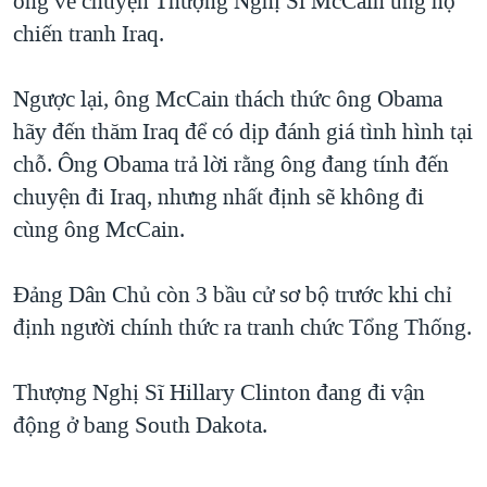
ông về chuyện Thượng Nghị Sĩ McCain ủng hộ
chiến tranh Iraq.
QUAN HỆ VIỆT MỸ
Ngược lại, ông McCain thách thức ông Obama
hãy đến thăm Iraq để có dịp đánh giá tình hình tại
chỗ. Ông Obama trả lời rằng ông đang tính đến
chuyện đi Iraq, nhưng nhất định sẽ không đi
cùng ông McCain.
Đảng Dân Chủ còn 3 bầu cử sơ bộ trước khi chỉ
định người chính thức ra tranh chức Tổng Thống.
Thượng Nghị Sĩ Hillary Clinton đang đi vận
động ở bang South Dakota.