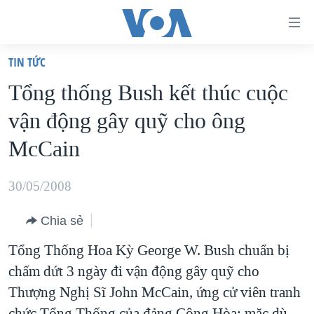
Đường
dẫn
TIN TỨC
truy
TRANG CHỦ
Tổng thống Bush kết thúc cuộc
cập
VIỆT NAM
vận động gây quỹ cho ông
Tới
HOA KỲ
nội
McCain
BIỂN ĐÔNG
dung
THẾ GIỚI
chính
30/05/2008
BLOG
Tới
Chia sẻ
điều
DIỄN ĐÀN
hướng
Tổng Thống Hoa Kỳ George W. Bush chuẩn bị
MỤC
chính
chấm dứt 3 ngày đi vận động gây quỹ cho
CHUYÊN ĐỀ
TỰ DO BÁO CHÍ
Đi
Thượng Nghị Sĩ John McCain, ứng cử viên tranh
HỌC TIẾNG ANH
VẠCH TRẦN TIN GIẢ
CHIẾN TRANH THƯƠNG MẠI CỦA MỸ: QUÁ KHỨ VÀ HIỆN
tới
chức Tổng Thống của đảng Cộng Hòa; mặc dù