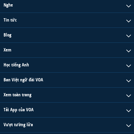
Nghe
Tin tức
Blog
Xem
Học tiếng Anh
Ban Việt ngữ đài VOA
Xem toàn trang
Tải App của VOA
Vượt tường lửa