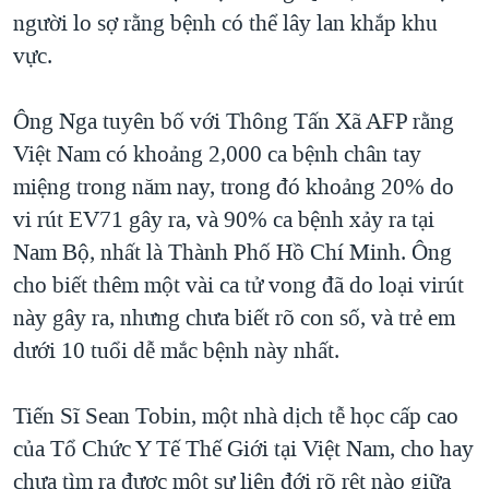
người lo sợ rằng bệnh có thể lây lan khắp khu
QUAN HỆ VIỆT MỸ
vực.
Ông Nga tuyên bố với Thông Tấn Xã AFP rằng
Việt Nam có khoảng 2,000 ca bệnh chân tay
miệng trong năm nay, trong đó khoảng 20% do
vi rút EV71 gây ra, và 90% ca bệnh xảy ra tại
Nam Bộ, nhất là Thành Phố Hồ Chí Minh. Ông
cho biết thêm một vài ca tử vong đã do loại virút
này gây ra, nhưng chưa biết rõ con số, và trẻ em
dưới 10 tuổi dễ mắc bệnh này nhất.
Tiến Sĩ Sean Tobin, một nhà dịch tễ học cấp cao
của Tổ Chức Y Tế Thế Giới tại Việt Nam, cho hay
chưa tìm ra được một sự liên đới rõ rệt nào giữa