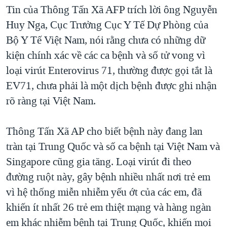
TẠI
Tin của Thông Tấn Xã AFP trích lời ông Nguyễn
VIDEO
"Tìm"
NGƯỜI VIỆT HẢI NGOẠI
HÀNH TRÌNH BẦU CỬ 2024
Huy Nga, Cục Trưởng Cục Y Tế Dự Phòng của
NGHE
ĐỜI SỐNG
Bộ Y Tế Việt Nam, nói rằng chưa có những dữ
MỘT NĂM CHIẾN TRANH TẠI DẢI GAZA
KINH TẾ
kiện chính xác về các ca bệnh và số tử vong vì
MẠNG XÃ HỘI
GIẢI MÃ VÀNH ĐAI & CON ĐƯỜNG
KHOA HỌC
loại virút Enterovirus 71, thường được gọi tắt là
NGÀY TỊ NẠN THẾ GIỚI
EV71, chưa phải là một dịch bệnh được ghi nhận
SỨC KHOẺ
TRỊNH VĨNH BÌNH - NGƯỜI HẠ 'BÊN THẮNG CUỘC'
rõ ràng tại Việt Nam.
Ngôn ngữ khác
VĂN HOÁ
GROUND ZERO – XƯA VÀ NAY
THỂ THAO
Thông Tấn Xã AP cho biết bệnh này đang lan
CHI PHÍ CHIẾN TRANH AFGHANISTAN
GIÁO DỤC
tràn tại Trung Quốc và số ca bệnh tại Việt Nam và
CÁC GIÁ TRỊ CỘNG HÒA Ở VIỆT NAM
Singapore cũng gia tăng. Loại virút đi theo
THƯỢNG ĐỈNH TRUMP-KIM TẠI VIỆT NAM
đường ruột này, gây bệnh nhiều nhất nơi trẻ em
TRỊNH VĨNH BÌNH VS. CHÍNH PHỦ VIỆT NAM
vì hệ thống miễn nhiễm yếu ớt của các em, đã
NGƯ DÂN VIỆT VÀ LÀN SÓNG TRỘM HẢI SÂM
khiến ít nhất 26 trẻ em thiệt mạng và hàng ngàn
em khác nhiễm bệnh tại Trung Quốc, khiến mọi
BÊN KIA QUỐC LỘ: TIẾNG VỌNG TỪ NÔNG THÔN MỸ