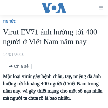
Đường
dẫn
TIN TỨC
truy
TRANG CHỦ
Virut EV71 ảnh hưởng tới 400
cập
VIỆT NAM
người ở Việt Nam năm nay
Tới
HOA KỲ
nội
BIỂN ĐÔNG
14/01/2010
dung
THẾ GIỚI
chính
Chia sẻ
BLOG
Tới
Một loại virút gây bệnh chân, tay, miệng đã ảnh
điều
DIỄN ĐÀN
hưởng tới khoảng 400 người ở Việt Nam trong
hướng
MỤC
năm nay, và gây thiệt mạng cho một số nạn nhân
chính
CHUYÊN ĐỀ
TỰ DO BÁO CHÍ
mà người ta chưa rõ là bao nhiêu.
Đi
HỌC TIẾNG ANH
VẠCH TRẦN TIN GIẢ
CHIẾN TRANH THƯƠNG MẠI CỦA MỸ: QUÁ KHỨ VÀ HIỆN
tới