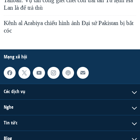
Taliban: Vụ tấn công giết chết con trai tân Tư lệnh Hà
Lan là để trả thù
QUAN HỆ VIỆT MỸ
Kênh al Arabiya chiếu hình ảnh Đại sứ Pakistan bị bắt
cóc
Mạng xã hội
Các dịch vụ
Nghe
Tin tức
Blog