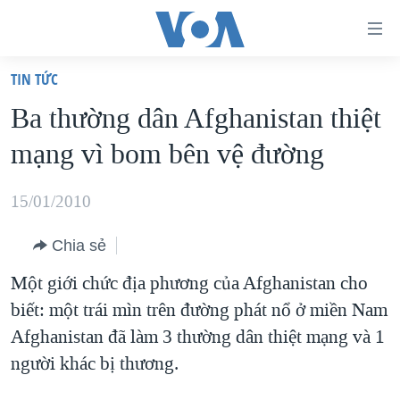
Đường
dẫn
TIN TỨC
truy
TRANG CHỦ
Ba thường dân Afghanistan thiệt
cập
VIỆT NAM
mạng vì bom bên vệ đường
Tới
HOA KỲ
nội
BIỂN ĐÔNG
15/01/2010
dung
THẾ GIỚI
chính
Chia sẻ
BLOG
Tới
Một giới chức địa phương của Afghanistan cho
điều
DIỄN ĐÀN
biết: một trái mìn trên đường phát nổ ở miền Nam
hướng
MỤC
Afghanistan đã làm 3 thường dân thiệt mạng và 1
chính
CHUYÊN ĐỀ
TỰ DO BÁO CHÍ
người khác bị thương.
Đi
HỌC TIẾNG ANH
VẠCH TRẦN TIN GIẢ
CHIẾN TRANH THƯƠNG MẠI CỦA MỸ: QUÁ KHỨ VÀ HIỆN
tới