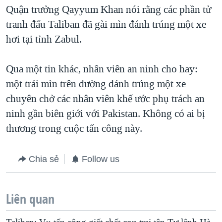
TẠI
Quận trưởng Qayyum Khan nói rằng các phần tử
VIDEO
"Tìm"
NGƯỜI VIỆT HẢI NGOẠI
HÀNH TRÌNH BẦU CỬ 2024
tranh đấu Taliban đã gài mìn đánh trúng một xe
NGHE
ĐỜI SỐNG
hơi tại tỉnh Zabul.
MỘT NĂM CHIẾN TRANH TẠI DẢI GAZA
KINH TẾ
MẠNG XÃ HỘI
GIẢI MÃ VÀNH ĐAI & CON ĐƯỜNG
KHOA HỌC
Qua một tin khác, nhân viên an ninh cho hay:
NGÀY TỊ NẠN THẾ GIỚI
một trái mìn trên đường đánh trúng một xe
SỨC KHOẺ
TRỊNH VĨNH BÌNH - NGƯỜI HẠ 'BÊN THẮNG CUỘC'
chuyên chở các nhân viên khế ước phụ trách an
Ngôn ngữ khác
VĂN HOÁ
GROUND ZERO – XƯA VÀ NAY
ninh gần biên giới với Pakistan. Không có ai bị
THỂ THAO
thương trong cuộc tấn công này.
CHI PHÍ CHIẾN TRANH AFGHANISTAN
GIÁO DỤC
CÁC GIÁ TRỊ CỘNG HÒA Ở VIỆT NAM
Chia sẻ
Follow us
THƯỢNG ĐỈNH TRUMP-KIM TẠI VIỆT NAM
TRỊNH VĨNH BÌNH VS. CHÍNH PHỦ VIỆT NAM
Liên quan
NGƯ DÂN VIỆT VÀ LÀN SÓNG TRỘM HẢI SÂM
BÊN KIA QUỐC LỘ: TIẾNG VỌNG TỪ NÔNG THÔN MỸ