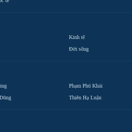
ốc tế
Kinh tế
Ðời sống
ùng
Phạm Phú Khải
 Dũng
Thiên Hạ Luận