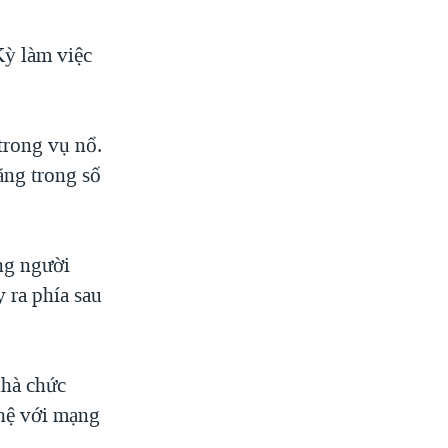
Kỳ làm việc
trong vụ nổ.
ằng trong số
ng người
y ra phía sau
nhà chức
 hệ với mạng