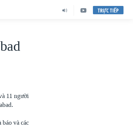
TRỰC TIẾP
abad
 và 11 người
mabad.
 báo và các