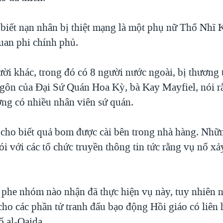
 biết nạn nhân bị thiệt mạng là một phụ nữ Thổ Nhĩ 
uan phi chính phủ.
ười khác, trong đó có 8 người nước ngoài, bị thương 
gôn của Đại Sứ Quán Hoa Kỳ, bà Kay Mayfiel, nói r
ơng có nhiều nhân viên sứ quán.
 cho biết quả bom được cài bên trong nhà hàng. Nhữ
i với các tổ chức truyền thông tin tức rằng vụ nổ xả
 phe nhóm nào nhận đã thực hiện vụ này, tuy nhiên 
 cho các phần tử tranh đấu bạo động Hồi giáo có liên
ố al-Qaida.