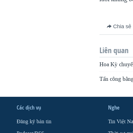
VIỆT NAM
NGƯ DÂN VIỆT VÀ LÀN SÓNG
TRỘM HẢI SÂM
Chia sẻ
BÊN KIA QUỐC LỘ: TIẾNG VỌNG
TỪ NÔNG THÔN MỸ
Liên quan
QUAN HỆ VIỆT MỸ
Hoa Kỳ chuyển
Tấn công bằng 
Các dịch vụ
Nghe
Ðăng ký bản tin
Tin Việt N