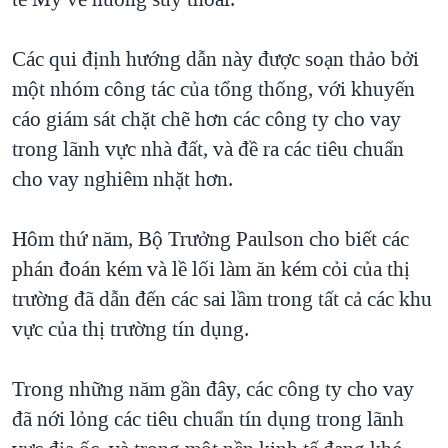
TẠI
VIDEO
"Tìm"
NGƯỜI VIỆT HẢI NGOẠI
HÀNH TRÌNH BẦU CỬ 2024
NGHE
Các qui định hướng dẫn này được soạn thảo bởi
ĐỜI SỐNG
MỘT NĂM CHIẾN TRANH TẠI DẢI GAZA
một nhóm công tác của tổng thống, với khuyến
KINH TẾ
MẠNG XÃ HỘI
cáo giám sát chặt chẽ hơn các công ty cho vay
GIẢI MÃ VÀNH ĐAI & CON ĐƯỜNG
KHOA HỌC
trong lãnh vực nhà đất, và đề ra các tiêu chuẩn
NGÀY TỊ NẠN THẾ GIỚI
SỨC KHOẺ
cho vay nghiêm nhặt hơn.
TRỊNH VĨNH BÌNH - NGƯỜI HẠ 'BÊN THẮNG CUỘC'
Ngôn ngữ khác
VĂN HOÁ
GROUND ZERO – XƯA VÀ NAY
Hôm thứ năm, Bộ Trưởng Paulson cho biết các
THỂ THAO
CHI PHÍ CHIẾN TRANH AFGHANISTAN
phán đoán kém và lề lối làm ăn kém cỏi của thị
GIÁO DỤC
trường đã dẫn đến các sai lầm trong tất cả các khu
CÁC GIÁ TRỊ CỘNG HÒA Ở VIỆT NAM
vực của thị trường tín dụng.
THƯỢNG ĐỈNH TRUMP-KIM TẠI VIỆT NAM
TRỊNH VĨNH BÌNH VS. CHÍNH PHỦ VIỆT NAM
Trong những năm gần đây, các công ty cho vay
NGƯ DÂN VIỆT VÀ LÀN SÓNG TRỘM HẢI SÂM
đã nới lỏng các tiêu chuẩn tín dụng trong lãnh
BÊN KIA QUỐC LỘ: TIẾNG VỌNG TỪ NÔNG THÔN MỸ