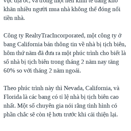
vực địa ốc, và trong một nền kinh tế đang khó
khăn nhiều người mua nhà không thể đóng nổi
QUAN HỆ VIỆT MỸ
tiền nhà.
Công ty RealtyTracIncorporated, một công ty ở
bang California bán thông tin về nhà bị tịch biên,
hôm thứ năm đã đưa ra một phúc trình cho biết là
số nhà bị tịch biên trong tháng 2 năm nay tăng
60% so với tháng 2 năm ngoái.
Theo phúc trình này thì Nevada, California, và
Florida là các bang có tỉ lệ nhà bị tịch biên cao
nhất. Một số chuyên gia nói rằng tình hình có
phần chắc sẽ còn tệ hơn trước khi cải thiện lại.