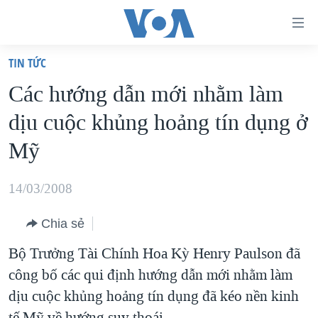
Đường
dẫn
TIN TỨC
truy
TRANG CHỦ
Các hướng dẫn mới nhằm làm
cập
VIỆT NAM
dịu cuộc khủng hoảng tín dụng ở
Tới
HOA KỲ
nội
Mỹ
BIỂN ĐÔNG
dung
THẾ GIỚI
chính
14/03/2008
BLOG
Tới
Chia sẻ
điều
DIỄN ĐÀN
hướng
Bộ Trưởng Tài Chính Hoa Kỳ Henry Paulson đã
MỤC
chính
công bố các qui định hướng dẫn mới nhằm làm
CHUYÊN ĐỀ
TỰ DO BÁO CHÍ
Đi
dịu cuộc khủng hoảng tín dụng đã kéo nền kinh
HỌC TIẾNG ANH
VẠCH TRẦN TIN GIẢ
CHIẾN TRANH THƯƠNG MẠI CỦA MỸ: QUÁ KHỨ VÀ HIỆN
tới
tế Mỹ về hướng suy thoái.