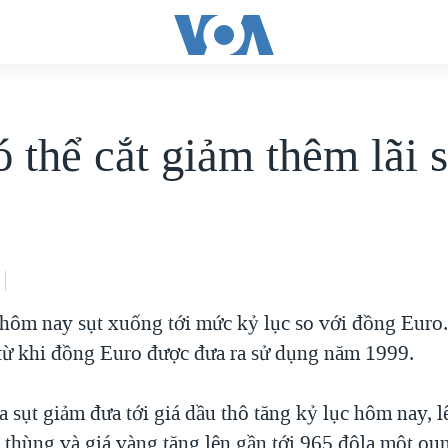
 thể cắt giảm thêm lãi 
hôm nay sụt xuống tới mức kỷ lục so với đồng Euro
 từ khi đồng Euro được đưa ra sử dụng năm 1999.
 sụt giảm đưa tới giá dầu thô tăng kỷ lục hôm nay, lê
 thùng và giá vàng tăng lên gần tới 965 đôla một oun