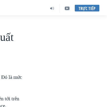
TRỰC TIẾP
suất
. Đó là mức
n tới trên
ce.