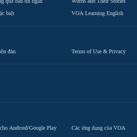
g qua bản tin ngắn
Words and Their Stories
c biệt
VOA Learning English
iễn đàn
Terms of Use & Privacy
cho Android/Google Play
Các ứng dụng của VOA