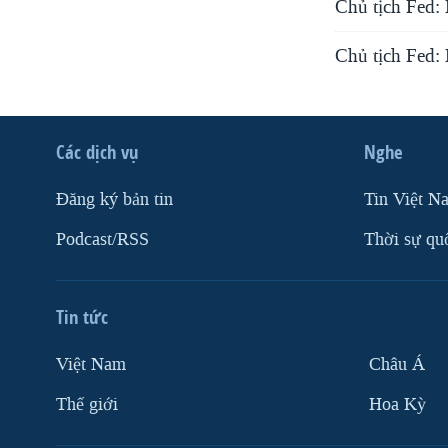
Chủ tịch Fed: 
VIỆT NAM
Chủ tịch Fed:
NGƯ DÂN VIỆT VÀ LÀN SÓNG
TRỘM HẢI SÂM
BÊN KIA QUỐC LỘ: TIẾNG VỌNG
TỪ NÔNG THÔN MỸ
Các dịch vụ
Nghe
QUAN HỆ VIỆT MỸ
Ðăng ký bản tin
Tin Việt N
Podcast/RSS
Thời sự qu
Tin tức
Việt Nam
Châu Á
Thế giới
Hoa Kỳ