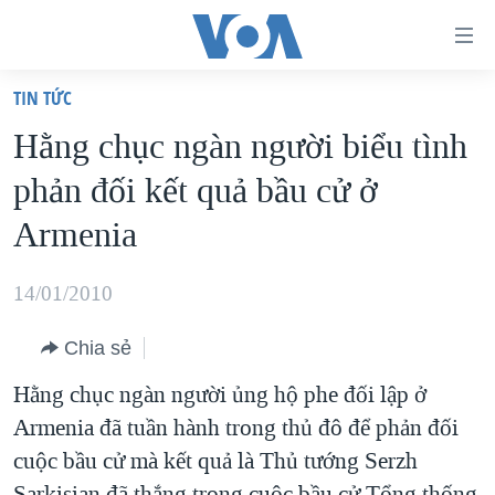
Đường
dẫn
TIN TỨC
truy
TRANG CHỦ
Hằng chục ngàn người biểu tình
cập
VIỆT NAM
phản đối kết quả bầu cử ở
Tới
HOA KỲ
nội
Armenia
BIỂN ĐÔNG
dung
THẾ GIỚI
chính
14/01/2010
BLOG
Tới
Chia sẻ
điều
DIỄN ĐÀN
hướng
Hằng chục ngàn người ủng hộ phe đối lập ở
MỤC
chính
Armenia đã tuần hành trong thủ đô để phản đối
CHUYÊN ĐỀ
TỰ DO BÁO CHÍ
Đi
cuộc bầu cử mà kết quả là Thủ tướng Serzh
HỌC TIẾNG ANH
VẠCH TRẦN TIN GIẢ
CHIẾN TRANH THƯƠNG MẠI CỦA MỸ: QUÁ KHỨ VÀ HIỆN
tới
Sarkisian đã thắng trong cuộc bầu cử Tổng thống