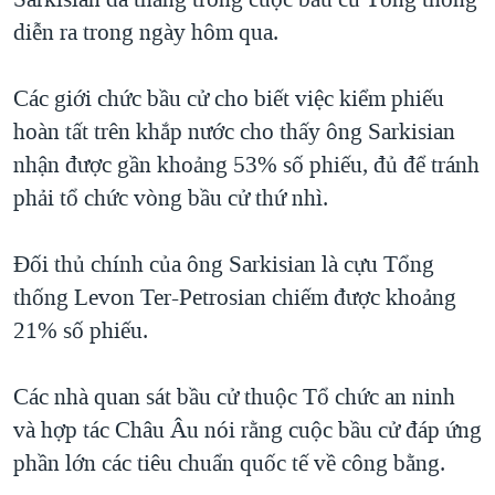
TẠI
VIDEO
"Tìm"
NGƯỜI VIỆT HẢI NGOẠI
diễn ra trong ngày hôm qua.
HÀNH TRÌNH BẦU CỬ 2024
NGHE
ĐỜI SỐNG
MỘT NĂM CHIẾN TRANH TẠI DẢI GAZA
Các giới chức bầu cử cho biết việc kiểm phiếu
KINH TẾ
MẠNG XÃ HỘI
hoàn tất trên khắp nước cho thấy ông Sarkisian
GIẢI MÃ VÀNH ĐAI & CON ĐƯỜNG
KHOA HỌC
nhận được gần khoảng 53% số phiếu, đủ để tránh
NGÀY TỊ NẠN THẾ GIỚI
SỨC KHOẺ
phải tổ chức vòng bầu cử thứ nhì.
TRỊNH VĨNH BÌNH - NGƯỜI HẠ 'BÊN THẮNG CUỘC'
Ngôn ngữ khác
VĂN HOÁ
GROUND ZERO – XƯA VÀ NAY
Đối thủ chính của ông Sarkisian là cựu Tổng
THỂ THAO
CHI PHÍ CHIẾN TRANH AFGHANISTAN
thống Levon Ter-Petrosian chiếm được khoảng
GIÁO DỤC
21% số phiếu.
CÁC GIÁ TRỊ CỘNG HÒA Ở VIỆT NAM
THƯỢNG ĐỈNH TRUMP-KIM TẠI VIỆT NAM
Các nhà quan sát bầu cử thuộc Tổ chức an ninh
TRỊNH VĨNH BÌNH VS. CHÍNH PHỦ VIỆT NAM
và hợp tác Châu Âu nói rằng cuộc bầu cử đáp ứng
NGƯ DÂN VIỆT VÀ LÀN SÓNG TRỘM HẢI SÂM
phần lớn các tiêu chuẩn quốc tế về công bằng.
BÊN KIA QUỐC LỘ: TIẾNG VỌNG TỪ NÔNG THÔN MỸ