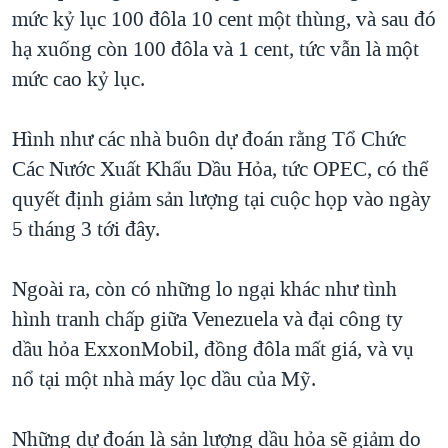
TẠI
mức kỷ lục 100 đôla 10 cent một thùng, và sau đó
VIDEO
"Tìm"
NGƯỜI VIỆT HẢI NGOẠI
HÀNH TRÌNH BẦU CỬ 2024
hạ xuống còn 100 đôla và 1 cent, tức vẫn là một
NGHE
ĐỜI SỐNG
mức cao kỷ lục.
MỘT NĂM CHIẾN TRANH TẠI DẢI GAZA
KINH TẾ
MẠNG XÃ HỘI
GIẢI MÃ VÀNH ĐAI & CON ĐƯỜNG
KHOA HỌC
Hình như các nhà buôn dự đoán rằng Tổ Chức
NGÀY TỊ NẠN THẾ GIỚI
Các Nước Xuất Khẩu Dầu Hỏa, tức OPEC, có thể
SỨC KHOẺ
TRỊNH VĨNH BÌNH - NGƯỜI HẠ 'BÊN THẮNG CUỘC'
quyết định giảm sản lượng tại cuộc họp vào ngày
Ngôn ngữ khác
VĂN HOÁ
GROUND ZERO – XƯA VÀ NAY
5 tháng 3 tới đây.
THỂ THAO
CHI PHÍ CHIẾN TRANH AFGHANISTAN
GIÁO DỤC
Ngoài ra, còn có những lo ngại khác như tình
CÁC GIÁ TRỊ CỘNG HÒA Ở VIỆT NAM
hình tranh chấp giữa Venezuela và đại công ty
THƯỢNG ĐỈNH TRUMP-KIM TẠI VIỆT NAM
dầu hỏa ExxonMobil, đồng đôla mất giá, và vụ
TRỊNH VĨNH BÌNH VS. CHÍNH PHỦ VIỆT NAM
nổ tại một nhà máy lọc dầu của Mỹ.
NGƯ DÂN VIỆT VÀ LÀN SÓNG TRỘM HẢI SÂM
Những dự đoán là sản lượng dầu hỏa sẽ giảm do
BÊN KIA QUỐC LỘ: TIẾNG VỌNG TỪ NÔNG THÔN MỸ