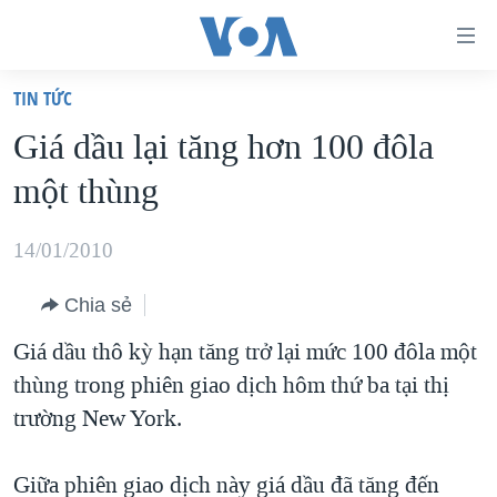
Đường
dẫn
TIN TỨC
truy
TRANG CHỦ
Giá dầu lại tăng hơn 100 đôla
cập
VIỆT NAM
một thùng
Tới
HOA KỲ
nội
BIỂN ĐÔNG
14/01/2010
dung
THẾ GIỚI
chính
Chia sẻ
BLOG
Tới
Giá dầu thô kỳ hạn tăng trở lại mức 100 đôla một
điều
DIỄN ĐÀN
thùng trong phiên giao dịch hôm thứ ba tại thị
hướng
MỤC
trường New York.
chính
CHUYÊN ĐỀ
TỰ DO BÁO CHÍ
Đi
HỌC TIẾNG ANH
Giữa phiên giao dịch này giá dầu đã tăng đến
VẠCH TRẦN TIN GIẢ
CHIẾN TRANH THƯƠNG MẠI CỦA MỸ: QUÁ KHỨ VÀ HIỆN
tới