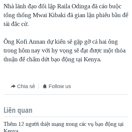
Nhà lãnh đạo đối lập Raila Odinga đã cáo buộc
QUAN HỆ VIỆT MỸ
tổng thống Mwai Kibaki đã gian lận phiếu bầu để
tái đắc cử.
Ông Kofi Annan dự kiến sẽ gặp gỡ cả hai ông
trong hôm nay với hy vọng sẽ đạt được một thỏa
thuận để chấm dứt bạo động tại Kenya.
Chia sẻ
Follow us
Liên quan
Thêm 12 người thiệt mạng trong các vụ bạo động tại
Kenya