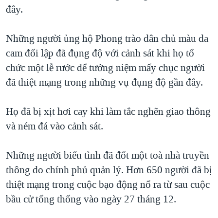
TẠI
đây.
VIDEO
"Tìm"
NGƯỜI VIỆT HẢI NGOẠI
HÀNH TRÌNH BẦU CỬ 2024
NGHE
ĐỜI SỐNG
Những người ủng hộ Phong trào dân chủ màu da
MỘT NĂM CHIẾN TRANH TẠI DẢI GAZA
KINH TẾ
cam đối lập đã đụng độ với cảnh sát khi họ tổ
MẠNG XÃ HỘI
GIẢI MÃ VÀNH ĐAI & CON ĐƯỜNG
KHOA HỌC
chức một lễ rước để tưởng niệm mấy chục người
NGÀY TỊ NẠN THẾ GIỚI
đã thiệt mạng trong những vụ đụng độ gần đây.
SỨC KHOẺ
TRỊNH VĨNH BÌNH - NGƯỜI HẠ 'BÊN THẮNG CUỘC'
Ngôn ngữ khác
VĂN HOÁ
GROUND ZERO – XƯA VÀ NAY
Họ đã bị xịt hơi cay khi làm tắc nghẽn giao thông
THỂ THAO
và ném đá vào cảnh sát.
CHI PHÍ CHIẾN TRANH AFGHANISTAN
GIÁO DỤC
CÁC GIÁ TRỊ CỘNG HÒA Ở VIỆT NAM
Những người biểu tình đã đốt một toà nhà truyền
THƯỢNG ĐỈNH TRUMP-KIM TẠI VIỆT NAM
thông do chính phủ quản lý. Hơn 650 người đã bị
TRỊNH VĨNH BÌNH VS. CHÍNH PHỦ VIỆT NAM
thiệt mạng trong cuộc bạo động nổ ra từ sau cuộc
NGƯ DÂN VIỆT VÀ LÀN SÓNG TRỘM HẢI SÂM
bầu cử tổng thống vào ngày 27 tháng 12.
BÊN KIA QUỐC LỘ: TIẾNG VỌNG TỪ NÔNG THÔN MỸ