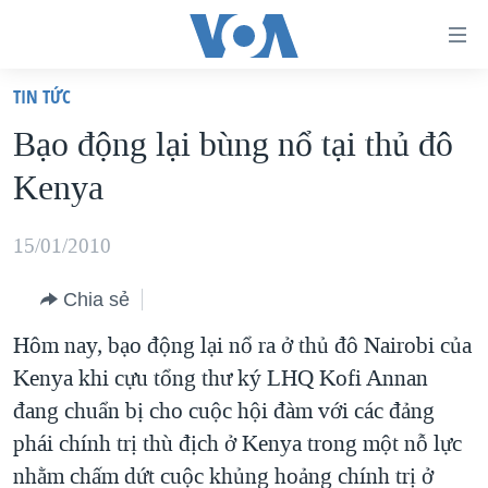
Đường
dẫn
TIN TỨC
truy
TRANG CHỦ
Bạo động lại bùng nổ tại thủ đô
cập
VIỆT NAM
Kenya
Tới
HOA KỲ
nội
BIỂN ĐÔNG
15/01/2010
dung
THẾ GIỚI
chính
Chia sẻ
BLOG
Tới
Hôm nay, bạo động lại nổ ra ở thủ đô Nairobi của
điều
DIỄN ĐÀN
Kenya khi cựu tổng thư ký LHQ Kofi Annan
hướng
MỤC
đang chuẩn bị cho cuộc hội đàm với các đảng
chính
CHUYÊN ĐỀ
TỰ DO BÁO CHÍ
phái chính trị thù địch ở Kenya trong một nỗ lực
Đi
HỌC TIẾNG ANH
nhằm chấm dứt cuộc khủng hoảng chính trị ở
VẠCH TRẦN TIN GIẢ
CHIẾN TRANH THƯƠNG MẠI CỦA MỸ: QUÁ KHỨ VÀ HIỆN
tới