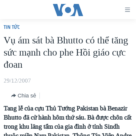
Đường
dẫn
TIN TỨC
truy
TRANG CHỦ
Vụ ám sát bà Bhutto có thể tăng
cập
VIỆT NAM
sức mạnh cho phe Hồi giáo cực
Tới
HOA KỲ
nội
đoan
BIỂN ĐÔNG
dung
THẾ GIỚI
chính
29/12/2007
BLOG
Tới
Chia sẻ
điều
DIỄN ĐÀN
hướng
Tang lễ của cựu Thủ Tướng Pakistan bà Benazir
MỤC
chính
Bhutto đã cử hành hôm thứ sáu. Bà được chôn cất
CHUYÊN ĐỀ
TỰ DO BÁO CHÍ
Đi
trong khu lăng tẩm của gia đình ở tỉnh Sindh
HỌC TIẾNG ANH
VẠCH TRẦN TIN GIẢ
CHIẾN TRANH THƯƠNG MẠI CỦA MỸ: QUÁ KHỨ VÀ HIỆN
tới
thuộc miền Nam Pakistan. Thông Tín Viên Andre