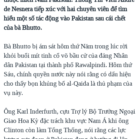
TẠI
VIDEO
"Tìm"
NGƯỜI VIỆT HẢI NGOẠI
de Nesnera tiếp xúc với hai chuyên viên để tìm
HÀNH TRÌNH BẦU CỬ 2024
NGHE
hiểu một số tác động vào Pakistan sau cái chết
ĐỜI SỐNG
MỘT NĂM CHIẾN TRANH TẠI DẢI GAZA
của bà Bhutto.
KINH TẾ
MẠNG XÃ HỘI
GIẢI MÃ VÀNH ĐAI & CON ĐƯỜNG
KHOA HỌC
Bà Bhutto bị ám sát hôm thứ Năm trong lúc rời
NGÀY TỊ NẠN THẾ GIỚI
SỨC KHOẺ
khỏi buổi mít tinh cổ võ bầu cử của đảng Nhân
TRỊNH VĨNH BÌNH - NGƯỜI HẠ 'BÊN THẮNG CUỘC'
Ngôn ngữ khác
VĂN HOÁ
dân Pakistan tại thành phố Rawalpindi. Hôm thứ
GROUND ZERO – XƯA VÀ NAY
Sáu, chính quyền nước này nói rằng có dấu hiệu
THỂ THAO
CHI PHÍ CHIẾN TRANH AFGHANISTAN
cho thấy bọn khủng bố al-Qaida là thủ phạm của
GIÁO DỤC
vụ này.
CÁC GIÁ TRỊ CỘNG HÒA Ở VIỆT NAM
THƯỢNG ĐỈNH TRUMP-KIM TẠI VIỆT NAM
Ông Karl Inderfurth, cựu Trợ lý Bộ Trưởng Ngoại
TRỊNH VĨNH BÌNH VS. CHÍNH PHỦ VIỆT NAM
Giao Hoa Kỳ đặc trách khu vực Nam Á khi ông
NGƯ DÂN VIỆT VÀ LÀN SÓNG TRỘM HẢI SÂM
Clinton còn làm Tổng Thống, nói rằng các lực
BÊN KIA QUỐC LỘ: TIẾNG VỌNG TỪ NÔNG THÔN MỸ