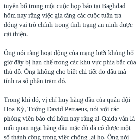
TẠI
tuyên bố trong một cuộc họp báo tại Baghdad
VIDEO
"Tìm"
NGƯỜI VIỆT HẢI NGOẠI
HÀNH TRÌNH BẦU CỬ 2024
hôm nay rằng việc gia tăng các cuộc tuần tra
NGHE
ĐỜI SỐNG
đóng vai trò chính trong tình trạng an ninh được
MỘT NĂM CHIẾN TRANH TẠI DẢI GAZA
KINH TẾ
cải thiện.
MẠNG XÃ HỘI
GIẢI MÃ VÀNH ĐAI & CON ĐƯỜNG
KHOA HỌC
NGÀY TỊ NẠN THẾ GIỚI
Ông nói rằng hoạt động của mạng lưới khủng bố
SỨC KHOẺ
TRỊNH VĨNH BÌNH - NGƯỜI HẠ 'BÊN THẮNG CUỘC'
giờ đây bị hạn chế trong các khu vực phía bắc của
Ngôn ngữ khác
VĂN HOÁ
GROUND ZERO – XƯA VÀ NAY
thủ đô. Ông không cho biết chi tiết do đâu mà
THỂ THAO
tính ra số phần trăm đó.
CHI PHÍ CHIẾN TRANH AFGHANISTAN
GIÁO DỤC
CÁC GIÁ TRỊ CỘNG HÒA Ở VIỆT NAM
Trong khi đó, vị chỉ huy hàng đầu của quân đội
THƯỢNG ĐỈNH TRUMP-KIM TẠI VIỆT NAM
Hoa Kỳ, Tướng David Petraeus, nói với các
TRỊNH VĨNH BÌNH VS. CHÍNH PHỦ VIỆT NAM
phóng viên báo chí hôm nay rằng al-Qaida vẫn là
NGƯ DÂN VIỆT VÀ LÀN SÓNG TRỘM HẢI SÂM
mối quan ngại hàng đầu mặc dù đã có được một
số thành công trong việc chống lại họ. Ông nói
BÊN KIA QUỐC LỘ: TIẾNG VỌNG TỪ NÔNG THÔN MỸ