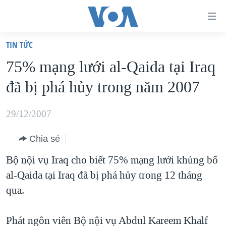
Đường
dẫn
TIN TỨC
truy
TRANG CHỦ
75% mạng lưới al-Qaida tại Iraq
cập
VIỆT NAM
đã bị phá hủy trong năm 2007
Tới
HOA KỲ
nội
BIỂN ĐÔNG
29/12/2007
dung
THẾ GIỚI
chính
Chia sẻ
BLOG
Tới
Bộ nội vụ Iraq cho biết 75% mạng lưới khủng bố
điều
DIỄN ĐÀN
al-Qaida tại Iraq đã bị phá hủy trong 12 tháng
hướng
MỤC
qua.
chính
CHUYÊN ĐỀ
TỰ DO BÁO CHÍ
Đi
HỌC TIẾNG ANH
Phát ngôn viên Bộ nội vụ Abdul Kareem Khalf
VẠCH TRẦN TIN GIẢ
CHIẾN TRANH THƯƠNG MẠI CỦA MỸ: QUÁ KHỨ VÀ HIỆN
tới