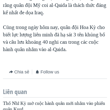
rằng quân đội Mỹ coi al-Qaida là thách thức đáng
QUAN HỆ VIỆT MỸ
kể nhất đe dọa Iraq.
Cũng trong ngày hôm nay, quân đội Hoa Kỳ cho
biết lực lượng liên minh đã hạ sát 3 tên khủng bố
và câu lưu khoảng 40 nghi can trong các cuộc
hành quân nhắm vào al-Qaida.
Chia sẻ
Follow us
Liên quan
Thổ Nhĩ Kỳ mở cuộc hành quân mới nhắm vào phiến
quân Kurd