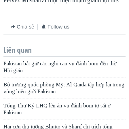
Pervez Musharraf thực hiện nhằm giành lợi thế.
QUAN HỆ VIỆT MỸ
Chia sẻ
Follow us
Liên quan
Pakistan bắt giữ các nghi can vụ đánh bom đền thờ
Hồi giáo
Bộ trưởng quốc phòng Mỹ: Al-Qaida tập hợp lại trong
vùng biên giới Pakistan
Tổng Thư Ký LHQ lên án vụ đánh bom tự sát ở
Pakistan
Hai cựu thủ tướng Bhutto và Sharif chỉ trích tổng