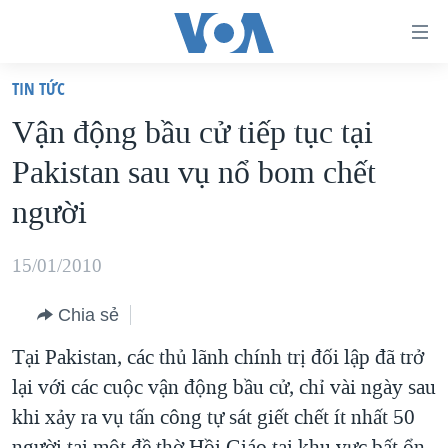
Đường
dẫn
TIN TỨC
truy
TRANG CHỦ
Vận động bầu cử tiếp tục tại
cập
VIỆT NAM
Pakistan sau vụ nổ bom chết
Tới
HOA KỲ
nội
người
BIỂN ĐÔNG
dung
THẾ GIỚI
chính
15/01/2010
BLOG
Tới
Chia sẻ
điều
DIỄN ĐÀN
hướng
Tại Pakistan, các thủ lãnh chính trị đối lập đã trở
MỤC
chính
lại với các cuộc vận động bầu cử, chỉ vài ngày sau
CHUYÊN ĐỀ
TỰ DO BÁO CHÍ
Đi
khi xảy ra vụ tấn công tự sát giết chết ít nhất 50
HỌC TIẾNG ANH
VẠCH TRẦN TIN GIẢ
CHIẾN TRANH THƯƠNG MẠI CỦA MỸ: QUÁ KHỨ VÀ HIỆN
tới
người tại một đề thờ Hồi Giáo tại khu vực bất ổn