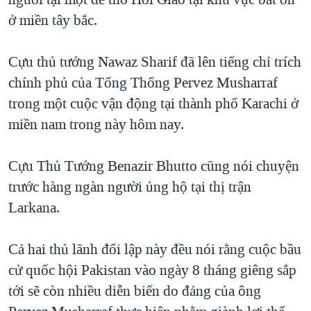
TẠI
VIDEO
"Tìm"
NGƯỜI VIỆT HẢI NGOẠI
ở miền tây bắc.
HÀNH TRÌNH BẦU CỬ 2024
NGHE
ĐỜI SỐNG
MỘT NĂM CHIẾN TRANH TẠI DẢI GAZA
Cựu thủ tướng Nawaz Sharif đã lên tiếng chỉ trích
KINH TẾ
MẠNG XÃ HỘI
chính phủ của Tổng Thống Pervez Musharraf
GIẢI MÃ VÀNH ĐAI & CON ĐƯỜNG
KHOA HỌC
trong một cuộc vận động tại thành phố Karachi ở
NGÀY TỊ NẠN THẾ GIỚI
SỨC KHOẺ
miền nam trong này hôm nay.
TRỊNH VĨNH BÌNH - NGƯỜI HẠ 'BÊN THẮNG CUỘC'
Ngôn ngữ khác
VĂN HOÁ
GROUND ZERO – XƯA VÀ NAY
Cựu Thủ Tướng Benazir Bhutto cũng nói chuyện
THỂ THAO
CHI PHÍ CHIẾN TRANH AFGHANISTAN
trước hàng ngàn người ủng hộ tại thị trận
GIÁO DỤC
Larkana.
CÁC GIÁ TRỊ CỘNG HÒA Ở VIỆT NAM
THƯỢNG ĐỈNH TRUMP-KIM TẠI VIỆT NAM
Cả hai thủ lãnh đối lập này đều nói rằng cuộc bầu
TRỊNH VĨNH BÌNH VS. CHÍNH PHỦ VIỆT NAM
cử quốc hội Pakistan vào ngày 8 tháng giêng sắp
NGƯ DÂN VIỆT VÀ LÀN SÓNG TRỘM HẢI SÂM
tới sẽ còn nhiều diễn biến do đảng của ông
BÊN KIA QUỐC LỘ: TIẾNG VỌNG TỪ NÔNG THÔN MỸ