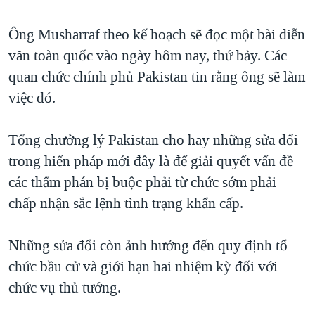
TẠI
VIDEO
"Tìm"
NGƯỜI VIỆT HẢI NGOẠI
HÀNH TRÌNH BẦU CỬ 2024
Ông Musharraf theo kế hoạch sẽ đọc một bài diễn
NGHE
ĐỜI SỐNG
văn toàn quốc vào ngày hôm nay, thứ bảy. Các
MỘT NĂM CHIẾN TRANH TẠI DẢI GAZA
KINH TẾ
quan chức chính phủ Pakistan tin rằng ông sẽ làm
MẠNG XÃ HỘI
GIẢI MÃ VÀNH ĐAI & CON ĐƯỜNG
KHOA HỌC
việc đó.
NGÀY TỊ NẠN THẾ GIỚI
SỨC KHOẺ
TRỊNH VĨNH BÌNH - NGƯỜI HẠ 'BÊN THẮNG CUỘC'
Tổng chưởng lý Pakistan cho hay những sửa đổi
Ngôn ngữ khác
VĂN HOÁ
GROUND ZERO – XƯA VÀ NAY
trong hiến pháp mới đây là để giải quyết vấn đề
THỂ THAO
các thẩm phán bị buộc phải từ chức sớm phải
CHI PHÍ CHIẾN TRANH AFGHANISTAN
GIÁO DỤC
chấp nhận sắc lệnh tình trạng khẩn cấp.
CÁC GIÁ TRỊ CỘNG HÒA Ở VIỆT NAM
THƯỢNG ĐỈNH TRUMP-KIM TẠI VIỆT NAM
Những sửa đổi còn ảnh hưởng đến quy định tổ
TRỊNH VĨNH BÌNH VS. CHÍNH PHỦ VIỆT NAM
chức bầu cử và giới hạn hai nhiệm kỳ đối với
NGƯ DÂN VIỆT VÀ LÀN SÓNG TRỘM HẢI SÂM
chức vụ thủ tướng.
BÊN KIA QUỐC LỘ: TIẾNG VỌNG TỪ NÔNG THÔN MỸ