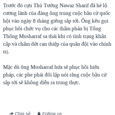
Trước đó cựu Thủ Tướng Nawaz Sharif đã hé lộ
QUAN HỆ VIỆT MỸ
cương lãnh của đảng ông trong cuộc bầu cử quốc
hội vào ngày 8 tháng giêng sắp tới. Ông kêu gọi
phục hồi chức vụ cho các thẩm phán bị Tổng
Thống Musharraf sa thải khi có tình trạng khẩn
cấp và chấm dứt can thiệp của quân đội vào chính
trị.
Mặc dù ông Musharraf hứa sẽ phục hồi hiến
pháp, các phe phái đối lập nói rằng cuộc bầu cử
sắp tới sẽ không diễn ra trung thực.
Chia sẻ
Follow us