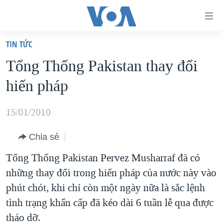
Đường
dẫn
TIN TỨC
truy
TRANG CHỦ
Tổng Thống Pakistan thay đổi
cập
VIỆT NAM
hiến pháp
Tới
HOA KỲ
nội
BIỂN ĐÔNG
15/01/2010
dung
THẾ GIỚI
chính
Chia sẻ
BLOG
Tới
Tổng Thống Pakistan Pervez Musharraf đã có
điều
DIỄN ĐÀN
những thay đổi trong hiến pháp của nước này vào
hướng
MỤC
phút chót, khi chỉ còn một ngày nữa là sắc lệnh
chính
CHUYÊN ĐỀ
TỰ DO BÁO CHÍ
tình trạng khẩn cấp đã kéo dài 6 tuần lễ qua được
Đi
HỌC TIẾNG ANH
tháo dỡ.
VẠCH TRẦN TIN GIẢ
CHIẾN TRANH THƯƠNG MẠI CỦA MỸ: QUÁ KHỨ VÀ HIỆN
tới