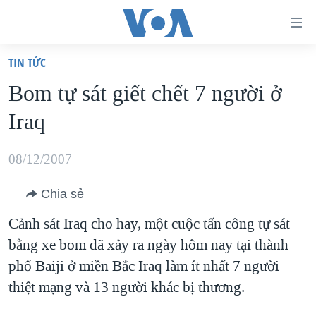
Đường
dẫn
TIN TỨC
truy
TRANG CHỦ
Bom tự sát giết chết 7 người ở
cập
VIỆT NAM
Iraq
Tới
HOA KỲ
nội
BIỂN ĐÔNG
08/12/2007
dung
THẾ GIỚI
chính
Chia sẻ
BLOG
Tới
Cảnh sát Iraq cho hay, một cuộc tấn công tự sát
điều
DIỄN ĐÀN
bằng xe bom đã xảy ra ngày hôm nay tại thành
hướng
MỤC
phố Baiji ở miền Bắc Iraq làm ít nhất 7 người
chính
CHUYÊN ĐỀ
TỰ DO BÁO CHÍ
thiệt mạng và 13 người khác bị thương.
Đi
HỌC TIẾNG ANH
VẠCH TRẦN TIN GIẢ
CHIẾN TRANH THƯƠNG MẠI CỦA MỸ: QUÁ KHỨ VÀ HIỆN
tới