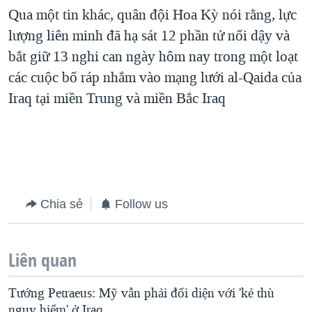
Qua một tin khác, quân đội Hoa Kỳ nói rằng, lực
QUAN HỆ VIỆT MỸ
lượng liên minh đã hạ sát 12 phần tử nổi dậy và
bắt giữ 13 nghi can ngày hôm nay trong một loạt
các cuộc bố ráp nhắm vào mạng lưới al-Qaida của
Iraq tại miền Trung và miền Bắc Iraq
Chia sẻ
Follow us
Liên quan
Tướng Petraeus: Mỹ vẫn phải đối diện với 'kẻ thù
nguy hiểm' ở Iraq