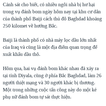
TẠI
Cảnh sát cho biết, có nhiều ngôi nhà bị hư hại
VIDEO
"Tìm"
NGƯỜI VIỆT HẢI NGOẠI
HÀNH TRÌNH BẦU CỬ 2024
trong vụ đánh bom ngày hôm nay tại khu cư dân
NGHE
ĐỜI SỐNG
của thành phố Baiji cách thủ đô Baghdad khoảng
MỘT NĂM CHIẾN TRANH TẠI DẢI GAZA
KINH TẾ
250 kilomet về hướng Bắc.
MẠNG XÃ HỘI
GIẢI MÃ VÀNH ĐAI & CON ĐƯỜNG
KHOA HỌC
NGÀY TỊ NẠN THẾ GIỚI
Baiji là thành phố có nhà máy lọc dầu lớn nhất
SỨC KHOẺ
TRỊNH VĨNH BÌNH - NGƯỜI HẠ 'BÊN THẮNG CUỘC'
của Iraq và cũng là một địa điểm quan trọng để
Ngôn ngữ khác
VĂN HOÁ
GROUND ZERO – XƯA VÀ NAY
xuất khẩu dầu thô.
THỂ THAO
CHI PHÍ CHIẾN TRANH AFGHANISTAN
GIÁO DỤC
Hôm qua, hai vụ đánh bom khác nhau đã xảy ra
CÁC GIÁ TRỊ CỘNG HÒA Ở VIỆT NAM
tại tỉnh Diyala, cũng ở phía Bắc Baghdad, làm 26
THƯỢNG ĐỈNH TRUMP-KIM TẠI VIỆT NAM
người thiệt mạng và 30 người khác bị thương.
TRỊNH VĨNH BÌNH VS. CHÍNH PHỦ VIỆT NAM
Một trong những cuộc tấn công này do một kẻ
NGƯ DÂN VIỆT VÀ LÀN SÓNG TRỘM HẢI SÂM
phụ nữ đánh bom tự sát thực hiện.
BÊN KIA QUỐC LỘ: TIẾNG VỌNG TỪ NÔNG THÔN MỸ