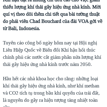
TẠI
VIDEO
"Tìm"
NGƯỜI VIỆT HẢI NGOẠI
thiểu lượng khí thải gây hiệu ứng nhà kính. Mời
HÀNH TRÌNH BẦU CỬ 2024
NGHE
quí vị theo dõi thêm chi tiết qua bài tường thuật
ĐỜI SỐNG
MỘT NĂM CHIẾN TRANH TẠI DẢI GAZA
do phái viên Chad Bouchard của đài VOA gởi về
KINH TẾ
MẠNG XÃ HỘI
từ Bali, Indonesia.
GIẢI MÃ VÀNH ĐAI & CON ĐƯỜNG
KHOA HỌC
NGÀY TỊ NẠN THẾ GIỚI
SỨC KHOẺ
Tuyên cáo công bố ngày hôm nay tại Hội nghị
TRỊNH VĨNH BÌNH - NGƯỜI HẠ 'BÊN THẮNG CUỘC'
Ngôn ngữ khác
VĂN HOÁ
Liên Hiệp Quốc về Biến đổi Khí hậu hối thúc
GROUND ZERO – XƯA VÀ NAY
chính phủ các nước cắt giảm phân nửa lượng khí
THỂ THAO
CHI PHÍ CHIẾN TRANH AFGHANISTAN
thải gây hiệu ứng nhà kính trước năm 2050.
GIÁO DỤC
CÁC GIÁ TRỊ CỘNG HÒA Ở VIỆT NAM
Hầu hết các nhà khoa học cho rằng: những loại
THƯỢNG ĐỈNH TRUMP-KIM TẠI VIỆT NAM
khí thải gây hiệu ứng nhà kính, như khí methan
TRỊNH VĨNH BÌNH VS. CHÍNH PHỦ VIỆT NAM
và CO2 tích tụ trong bầu khí quyển của trái đất,
NGƯ DÂN VIỆT VÀ LÀN SÓNG TRỘM HẢI SÂM
là nguyên do gây ra hiện tượng tăng nhiệt toàn
BÊN KIA QUỐC LỘ: TIẾNG VỌNG TỪ NÔNG THÔN MỸ