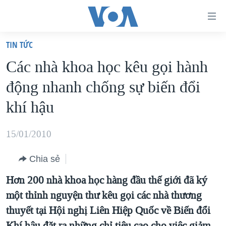
Đường
dẫn
TIN TỨC
truy
TRANG CHỦ
Các nhà khoa học kêu gọi hành
cập
VIỆT NAM
động nhanh chống sự biến đổi
Tới
HOA KỲ
nội
khí hậu
BIỂN ĐÔNG
dung
THẾ GIỚI
chính
15/01/2010
BLOG
Tới
Chia sẻ
điều
DIỄN ĐÀN
hướng
Hơn 200 nhà khoa học hàng đầu thế giới đã ký
MỤC
chính
một thỉnh nguyện thư kêu gọi các nhà thương
CHUYÊN ĐỀ
TỰ DO BÁO CHÍ
Đi
thuyết tại Hội nghị Liên Hiệp Quốc về Biến đổi
HỌC TIẾNG ANH
VẠCH TRẦN TIN GIẢ
CHIẾN TRANH THƯƠNG MẠI CỦA MỸ: QUÁ KHỨ VÀ HIỆN
tới
Khí hậu đặt ra những chỉ tiêu cao cho việc giảm