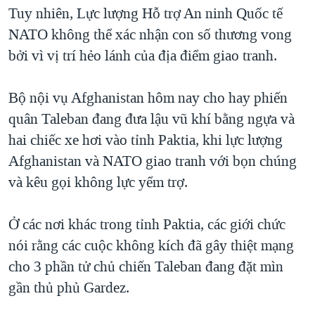
TẠI
Tuy nhiên, Lực lượng Hỗ trợ An ninh Quốc tế
VIDEO
"Tìm"
NGƯỜI VIỆT HẢI NGOẠI
HÀNH TRÌNH BẦU CỬ 2024
NATO không thể xác nhận con số thương vong
NGHE
ĐỜI SỐNG
bởi vì vị trí hẻo lánh của địa điểm giao tranh.
MỘT NĂM CHIẾN TRANH TẠI DẢI GAZA
KINH TẾ
MẠNG XÃ HỘI
GIẢI MÃ VÀNH ĐAI & CON ĐƯỜNG
KHOA HỌC
Bộ nội vụ Afghanistan hôm nay cho hay phiến
NGÀY TỊ NẠN THẾ GIỚI
quân Taleban đang đưa lậu vũ khí bằng ngựa và
SỨC KHOẺ
TRỊNH VĨNH BÌNH - NGƯỜI HẠ 'BÊN THẮNG CUỘC'
hai chiếc xe hơi vào tỉnh Paktia, khi lực lượng
Ngôn ngữ khác
VĂN HOÁ
GROUND ZERO – XƯA VÀ NAY
Afghanistan và NATO giao tranh với bọn chúng
THỂ THAO
và kêu gọi không lực yểm trợ.
CHI PHÍ CHIẾN TRANH AFGHANISTAN
GIÁO DỤC
CÁC GIÁ TRỊ CỘNG HÒA Ở VIỆT NAM
Ở các nơi khác trong tỉnh Paktia, các giới chức
THƯỢNG ĐỈNH TRUMP-KIM TẠI VIỆT NAM
nói rằng các cuộc không kích đã gây thiệt mạng
TRỊNH VĨNH BÌNH VS. CHÍNH PHỦ VIỆT NAM
cho 3 phần tử chủ chiến Taleban đang đặt mìn
NGƯ DÂN VIỆT VÀ LÀN SÓNG TRỘM HẢI SÂM
gần thủ phủ Gardez.
BÊN KIA QUỐC LỘ: TIẾNG VỌNG TỪ NÔNG THÔN MỸ