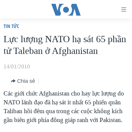
Đường
dẫn
TIN TỨC
truy
TRANG CHỦ
Lực lượng NATO hạ sát 65 phần
cập
VIỆT NAM
tử Taleban ở Afghanistan
Tới
HOA KỲ
nội
BIỂN ĐÔNG
14/01/2010
dung
THẾ GIỚI
chính
Chia sẻ
BLOG
Tới
Các giới chức Afghanistan cho hay lực lượng do
điều
DIỄN ĐÀN
NATO lãnh đạo đã hạ sát ít nhất 65 phiến quân
hướng
MỤC
Taliban hồi đêm qua trong các cuộc không kích
chính
CHUYÊN ĐỀ
TỰ DO BÁO CHÍ
gần biên giới phía đông giáp ranh với Pakistan.
Đi
HỌC TIẾNG ANH
VẠCH TRẦN TIN GIẢ
CHIẾN TRANH THƯƠNG MẠI CỦA MỸ: QUÁ KHỨ VÀ HIỆN
tới