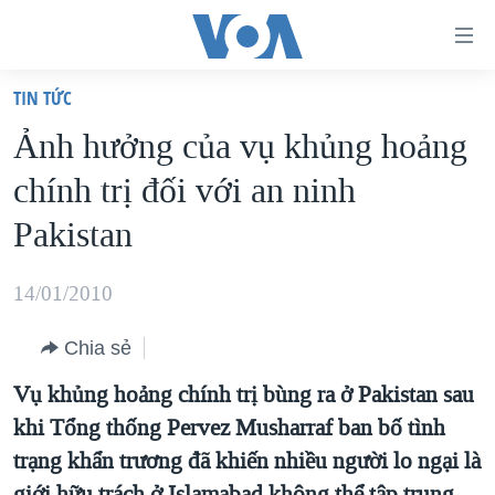
Đường
dẫn
TIN TỨC
truy
TRANG CHỦ
Ảnh hưởng của vụ khủng hoảng
cập
VIỆT NAM
chính trị đối với an ninh
Tới
HOA KỲ
nội
Pakistan
BIỂN ĐÔNG
dung
THẾ GIỚI
chính
14/01/2010
BLOG
Tới
Chia sẻ
điều
DIỄN ĐÀN
hướng
Vụ khủng hoảng chính trị bùng ra ở Pakistan sau
MỤC
chính
khi Tổng thống Pervez Musharraf ban bố tình
CHUYÊN ĐỀ
TỰ DO BÁO CHÍ
Đi
trạng khẩn trương đã khiến nhiều người lo ngại là
HỌC TIẾNG ANH
VẠCH TRẦN TIN GIẢ
CHIẾN TRANH THƯƠNG MẠI CỦA MỸ: QUÁ KHỨ VÀ HIỆN
tới
giới hữu trách ở Islamabad không thể tập trung