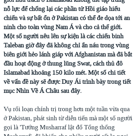
TẠI
VIDEO
"Tìm"
NGƯỜI VIỆT HẢI NGOẠI
nỗ lực để chống lại các phần tử Hồi giáo hiếu
HÀNH TRÌNH BẦU CỬ 2024
NGHE
chiến và sự bất ổn ở Pakistan có thể đe dọa tới an
ĐỜI SỐNG
MỘT NĂM CHIẾN TRANH TẠI DẢI GAZA
ninh cho toàn vùng Nam Á và cho cả thế giới.
KINH TẾ
MẠNG XÃ HỘI
Một số người nêu lên sự kiện là các chiến binh
GIẢI MÃ VÀNH ĐAI & CON ĐƯỜNG
KHOA HỌC
Taleban giờ đây đã không chỉ ẩn náu trong vùng
NGÀY TỊ NẠN THẾ GIỚI
SỨC KHOẺ
biên giới hẻo lánh giáp với Afghanistan mà đã bắt
TRỊNH VĨNH BÌNH - NGƯỜI HẠ 'BÊN THẮNG CUỘC'
Ngôn ngữ khác
VĂN HOÁ
đầu hoạt động ở thung lũng Swat, cách thủ đô
GROUND ZERO – XƯA VÀ NAY
Islamabad khoảng 150 kilo mét. Một số chi tiết
THỂ THAO
CHI PHÍ CHIẾN TRANH AFGHANISTAN
về vấn đề này sẽ được Duy Ái trình bày trong tiết
GIÁO DỤC
mục Nhìn Về Á Châu sau đây
.
CÁC GIÁ TRỊ CỘNG HÒA Ở VIỆT NAM
THƯỢNG ĐỈNH TRUMP-KIM TẠI VIỆT NAM
Vụ rối loạn chính trị trong hơn một tuần vừa qua
TRỊNH VĨNH BÌNH VS. CHÍNH PHỦ VIỆT NAM
ở Pakistan, phát sinh từ diễn tiến mà một số người
NGƯ DÂN VIỆT VÀ LÀN SÓNG TRỘM HẢI SÂM
gọi là 'Tướng Musharraf lật đổ Tổng thống
BÊN KIA QUỐC LỘ: TIẾNG VỌNG TỪ NÔNG THÔN MỸ