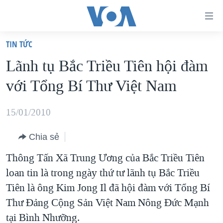
Đường
dẫn
TIN TỨC
truy
TRANG CHỦ
Lãnh tụ Bắc Triều Tiên hội đàm
cập
VIỆT NAM
với Tổng Bí Thư Việt Nam
Tới
HOA KỲ
nội
BIỂN ĐÔNG
15/01/2010
dung
THẾ GIỚI
chính
Chia sẻ
BLOG
Tới
Thông Tấn Xã Trung Ương của Bắc Triều Tiên
điều
DIỄN ĐÀN
loan tin là trong ngày thứ tư lãnh tụ Bắc Triều
hướng
MỤC
Tiên là ông Kim Jong Il đã hội đàm với Tổng Bí
chính
CHUYÊN ĐỀ
TỰ DO BÁO CHÍ
Thư Đảng Cộng Sản Việt Nam Nông Đức Mạnh
Đi
HỌC TIẾNG ANH
tại Bình Nhưỡng.
VẠCH TRẦN TIN GIẢ
CHIẾN TRANH THƯƠNG MẠI CỦA MỸ: QUÁ KHỨ VÀ HIỆN
tới