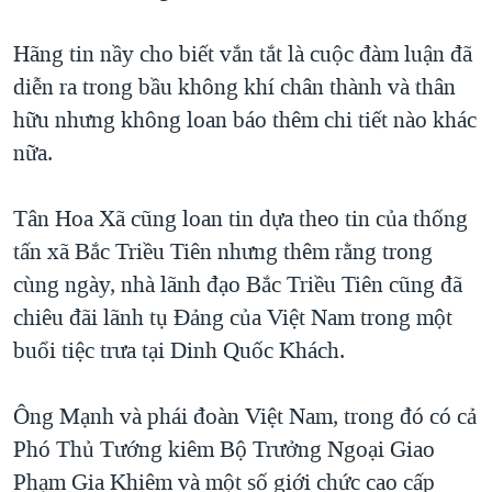
TẠI
VIDEO
"Tìm"
NGƯỜI VIỆT HẢI NGOẠI
HÀNH TRÌNH BẦU CỬ 2024
Hãng tin nầy cho biết vắn tắt là cuộc đàm luận đã
NGHE
ĐỜI SỐNG
diễn ra trong bầu không khí chân thành và thân
MỘT NĂM CHIẾN TRANH TẠI DẢI GAZA
KINH TẾ
hữu nhưng không loan báo thêm chi tiết nào khác
MẠNG XÃ HỘI
GIẢI MÃ VÀNH ĐAI & CON ĐƯỜNG
KHOA HỌC
nữa.
NGÀY TỊ NẠN THẾ GIỚI
SỨC KHOẺ
TRỊNH VĨNH BÌNH - NGƯỜI HẠ 'BÊN THẮNG CUỘC'
Tân Hoa Xã cũng loan tin dựa theo tin của thống
Ngôn ngữ khác
VĂN HOÁ
GROUND ZERO – XƯA VÀ NAY
tấn xã Bắc Triều Tiên nhưng thêm rằng trong
THỂ THAO
cùng ngày, nhà lãnh đạo Bắc Triều Tiên cũng đã
CHI PHÍ CHIẾN TRANH AFGHANISTAN
GIÁO DỤC
chiêu đãi lãnh tụ Đảng của Việt Nam trong một
CÁC GIÁ TRỊ CỘNG HÒA Ở VIỆT NAM
buổi tiệc trưa tại Dinh Quốc Khách.
THƯỢNG ĐỈNH TRUMP-KIM TẠI VIỆT NAM
TRỊNH VĨNH BÌNH VS. CHÍNH PHỦ VIỆT NAM
Ông Mạnh và phái đoàn Việt Nam, trong đó có cả
NGƯ DÂN VIỆT VÀ LÀN SÓNG TRỘM HẢI SÂM
Phó Thủ Tướng kiêm Bộ Trưởng Ngoại Giao
Phạm Gia Khiêm và một số giới chức cao cấp
BÊN KIA QUỐC LỘ: TIẾNG VỌNG TỪ NÔNG THÔN MỸ