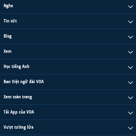
Nghe
Tin tức
Blog
Xem
Học tiếng Anh
Ban Việt ngữ đài VOA
Xem toàn trang
Tải App của VOA
Vượt tường lửa