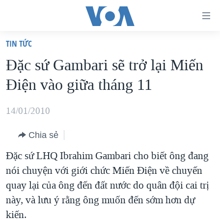
Đường
dẫn
TIN TỨC
truy
TRANG CHỦ
Ðặc sứ Gambari sẽ trở lại Miến
cập
VIỆT NAM
Điện vào giữa tháng 11
Tới
HOA KỲ
nội
BIỂN ĐÔNG
14/01/2010
dung
THẾ GIỚI
chính
Chia sẻ
BLOG
Tới
Đặc sứ LHQ Ibrahim Gambari cho biết ông đang
điều
DIỄN ĐÀN
nói chuyện với giới chức Miến Điện về chuyến
hướng
MỤC
quay lại của ông đến đất nước do quân đội cai trị
chính
CHUYÊN ĐỀ
TỰ DO BÁO CHÍ
này, và lưu ý rằng ông muốn đến sớm hơn dự
Đi
HỌC TIẾNG ANH
kiến.
VẠCH TRẦN TIN GIẢ
CHIẾN TRANH THƯƠNG MẠI CỦA MỸ: QUÁ KHỨ VÀ HIỆN
tới