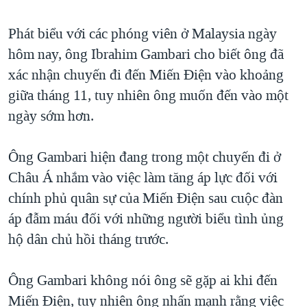
TẠI
VIDEO
"Tìm"
NGƯỜI VIỆT HẢI NGOẠI
HÀNH TRÌNH BẦU CỬ 2024
Phát biểu với các phóng viên ở Malaysia ngày
NGHE
ĐỜI SỐNG
hôm nay, ông Ibrahim Gambari cho biết ông đã
MỘT NĂM CHIẾN TRANH TẠI DẢI GAZA
KINH TẾ
xác nhận chuyến đi đến Miến Điện vào khoảng
MẠNG XÃ HỘI
GIẢI MÃ VÀNH ĐAI & CON ĐƯỜNG
KHOA HỌC
giữa tháng 11, tuy nhiên ông muốn đến vào một
NGÀY TỊ NẠN THẾ GIỚI
ngày sớm hơn.
SỨC KHOẺ
TRỊNH VĨNH BÌNH - NGƯỜI HẠ 'BÊN THẮNG CUỘC'
Ngôn ngữ khác
VĂN HOÁ
GROUND ZERO – XƯA VÀ NAY
Ông Gambari hiện đang trong một chuyến đi ở
THỂ THAO
Châu Á nhắm vào việc làm tăng áp lực đối với
CHI PHÍ CHIẾN TRANH AFGHANISTAN
GIÁO DỤC
chính phủ quân sự của Miến Điện sau cuộc đàn
CÁC GIÁ TRỊ CỘNG HÒA Ở VIỆT NAM
áp đẫm máu đối với những người biểu tình ủng
THƯỢNG ĐỈNH TRUMP-KIM TẠI VIỆT NAM
hộ dân chủ hồi tháng trước.
TRỊNH VĨNH BÌNH VS. CHÍNH PHỦ VIỆT NAM
NGƯ DÂN VIỆT VÀ LÀN SÓNG TRỘM HẢI SÂM
Ông Gambari không nói ông sẽ gặp ai khi đến
Miến Điện, tuy nhiên ông nhấn mạnh rằng việc
BÊN KIA QUỐC LỘ: TIẾNG VỌNG TỪ NÔNG THÔN MỸ