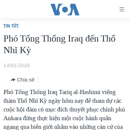
Đường
dẫn
TIN TỨC
truy
TRANG CHỦ
Phó Tổng Thống Iraq đến Thổ
cập
VIỆT NAM
Nhĩ Kỳ
Tới
HOA KỲ
nội
BIỂN ĐÔNG
14/01/2010
dung
THẾ GIỚI
chính
Chia sẻ
BLOG
Tới
Phó Tổng Thống Iraq Tariq al-Hashimi viếng
điều
DIỄN ĐÀN
thăm Thổ Nhĩ Kỳ ngày hôm nay để tham dự các
hướng
MỤC
cuộc hội đàm có mục đích thuyết phục chính phủ
chính
CHUYÊN ĐỀ
TỰ DO BÁO CHÍ
Ankara đừng thực hiện một cuộc hành quân
Đi
HỌC TIẾNG ANH
ngang qua biên giới nhắm vào những căn cứ của
VẠCH TRẦN TIN GIẢ
CHIẾN TRANH THƯƠNG MẠI CỦA MỸ: QUÁ KHỨ VÀ HIỆN
tới