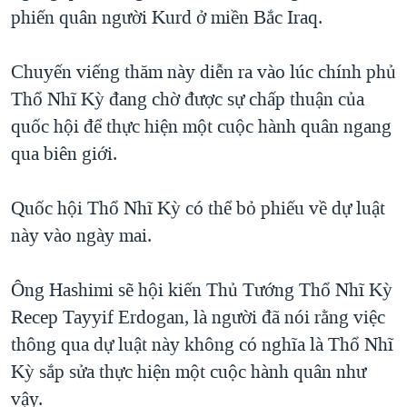
TẠI
phiến quân người Kurd ở miền Bắc Iraq.
VIDEO
"Tìm"
NGƯỜI VIỆT HẢI NGOẠI
HÀNH TRÌNH BẦU CỬ 2024
NGHE
ĐỜI SỐNG
Chuyến viếng thăm này diễn ra vào lúc chính phủ
MỘT NĂM CHIẾN TRANH TẠI DẢI GAZA
KINH TẾ
Thổ Nhĩ Kỳ đang chờ được sự chấp thuận của
MẠNG XÃ HỘI
GIẢI MÃ VÀNH ĐAI & CON ĐƯỜNG
KHOA HỌC
quốc hội để thực hiện một cuộc hành quân ngang
NGÀY TỊ NẠN THẾ GIỚI
qua biên giới.
SỨC KHOẺ
TRỊNH VĨNH BÌNH - NGƯỜI HẠ 'BÊN THẮNG CUỘC'
Ngôn ngữ khác
VĂN HOÁ
GROUND ZERO – XƯA VÀ NAY
Quốc hội Thổ Nhĩ Kỳ có thể bỏ phiếu về dự luật
THỂ THAO
này vào ngày mai.
CHI PHÍ CHIẾN TRANH AFGHANISTAN
GIÁO DỤC
CÁC GIÁ TRỊ CỘNG HÒA Ở VIỆT NAM
Ông Hashimi sẽ hội kiến Thủ Tướng Thổ Nhĩ Kỳ
THƯỢNG ĐỈNH TRUMP-KIM TẠI VIỆT NAM
Recep Tayyif Erdogan, là người đã nói rằng việc
TRỊNH VĨNH BÌNH VS. CHÍNH PHỦ VIỆT NAM
thông qua dự luật này không có nghĩa là Thổ Nhĩ
NGƯ DÂN VIỆT VÀ LÀN SÓNG TRỘM HẢI SÂM
Kỳ sắp sửa thực hiện một cuộc hành quân như
vậy.
BÊN KIA QUỐC LỘ: TIẾNG VỌNG TỪ NÔNG THÔN MỸ