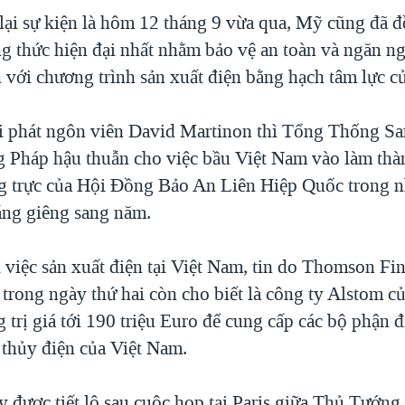
 lại sự kiện là hôm 12 tháng 9 vừa qua, Mỹ cũng đã đ
 thức hiện đại nhất nhằm bảo vệ an toàn và ngăn n
n với chương trình sản xuất điện bằng hạch tâm lực c
i phát ngôn viên David Martinon thì Tổng Thống S
g Pháp hậu thuẫn cho việc bầu Việt Nam vào làm thà
 trực của Hội Đồng Bảo An Liên Hiệp Quốc trong 
háng giêng sang năm.
 việc sản xuất điện tại Việt Nam, tin do Thomson Fin
 trong ngày thứ hai còn cho biết là công ty Alstom c
trị giá tới 190 triệu Euro để cung cấp các bộ phận đ
thủy điện của Việt Nam.
 được tiết lộ sau cuộc họp tại Paris giữa Thủ Tướn