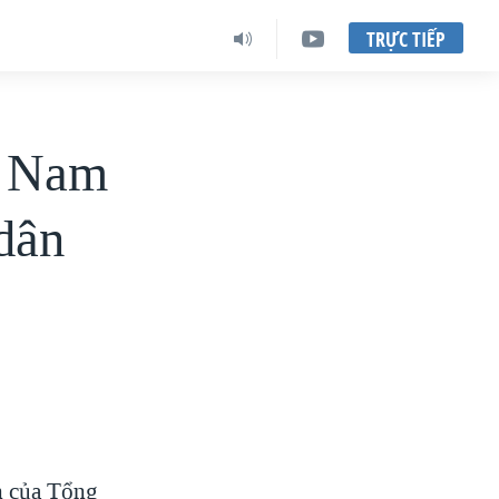
TRỰC TIẾP
t Nam
 dân
ên của Tổng