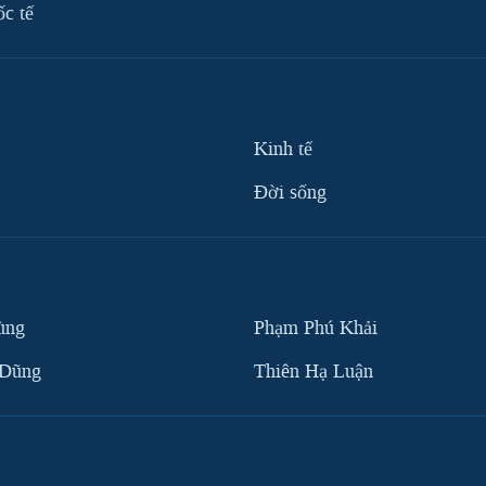
ốc tế
Kinh tế
Ðời sống
ùng
Phạm Phú Khải
 Dũng
Thiên Hạ Luận