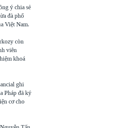
ồng ý chia sẻ
gừa đà phổ
ủa Việt Nam.
arkozy còn
nh viên
nhiệm khoá
ancial ghi
ủa Pháp đã ký
iện cơ cho
g Nguyễn Tấn