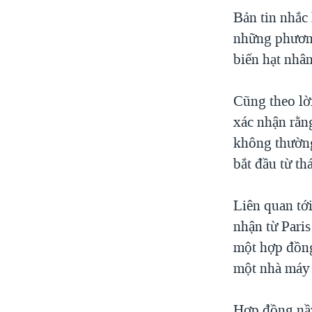
Bản tin nhắc
VIỆT NAM
những phương
NGƯ DÂN VIỆT VÀ LÀN SÓNG
TRỘM HẢI SÂM
biến hạt nhâ
BÊN KIA QUỐC LỘ: TIẾNG VỌNG
TỪ NÔNG THÔN MỸ
Cũng theo lờ
QUAN HỆ VIỆT MỸ
xác nhận rằn
không thường
bắt đầu từ t
Liên quan tới
nhận từ Paris
một hợp đồng 
một nhà máy 
Hợp đồng nầy