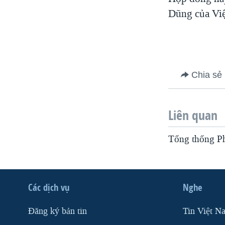
Dũng của Việ
Chia sẻ
Liên quan
Tổng thống Ph
Các dịch vụ
Nghe
Ðăng ký bản tin
Tin Việt N