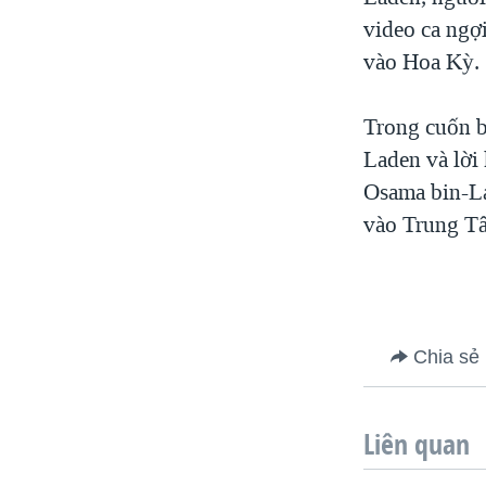
VIỆT NAM
video ca ngợ
vào Hoa Kỳ.
NGƯ DÂN VIỆT VÀ LÀN SÓNG
TRỘM HẢI SÂM
Trong cuốn b
BÊN KIA QUỐC LỘ: TIẾNG VỌNG
TỪ NÔNG THÔN MỸ
Laden và lời
QUAN HỆ VIỆT MỸ
Osama bin-La
vào Trung T
Chia sẻ
Liên quan