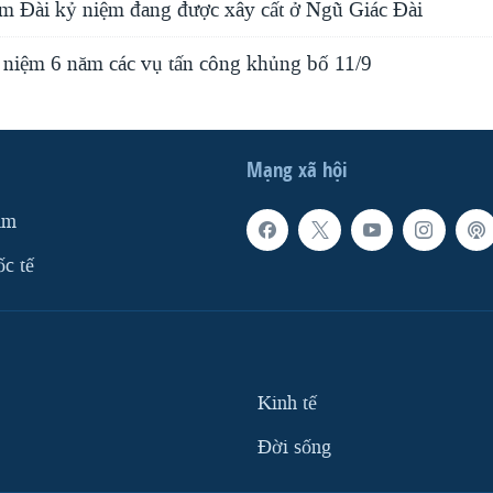
m Ðài kỷ niệm đang được xây cất ở Ngũ Giác Ðài
niệm 6 năm các vụ tấn công khủng bố 11/9
Mạng xã hội
am
ốc tế
Kinh tế
Ðời sống