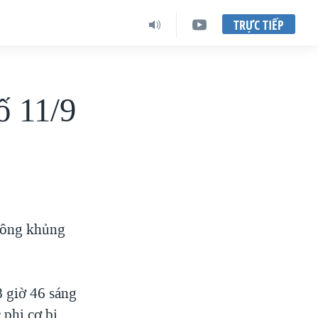
TRỰC TIẾP
ố 11/9
 công khủng
 giờ 46 sáng
 phi cơ bị