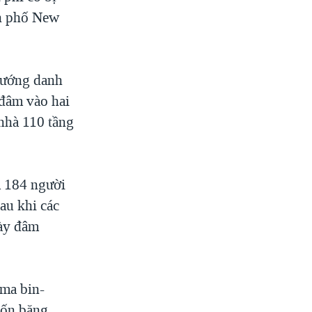
nh phố New
 xướng danh
 đâm vào hai
nhà 110 tầng
m 184 người
sau khi các
này đâm
ama bin-
uốn băng