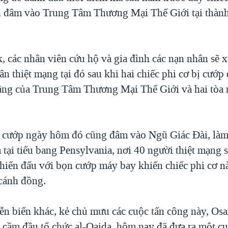
n đâm vào Trung Tâm Thương Mại Thế Giới tại thà
, các nhân viên cứu hộ và gia đình các nạn nhân sẽ
n thiệt mạng tại đó sau khi hai chiếc phi cơ bị cướp
tầng của Trung Tâm Thương Mại Thế Giới và hai tòa 
ị cướp ngày hôm đó cũng đâm vào Ngũ Giác Đài, là
 tại tiểu bang Pensylvania, nơi 40 người thiệt mạng 
hiến đấu với bọn cướp máy bay khiến chiếc phi cơ 
cánh đồng.
ễn biến khác, kẻ chủ mưu các cuộc tấn công này, Os
 cầm đầu tổ chức al-Qaida, hôm nay đã đưa ra một c