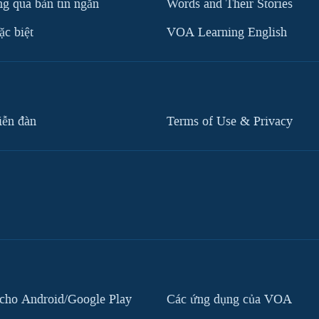
g qua bản tin ngắn
Words and Their Stories
c biệt
VOA Learning English
iễn đàn
Terms of Use & Privacy
cho Android/Google Play
Các ứng dụng của VOA