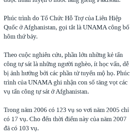
TẠI
VIDEO
"Tìm"
NGƯỜI VIỆT HẢI NGOẠI
HÀNH TRÌNH BẦU CỬ 2024
NGHE
Phúc trình do Tổ Chức Hỗ Trợ của Liên Hiệp
ĐỜI SỐNG
MỘT NĂM CHIẾN TRANH TẠI DẢI GAZA
Quốc ở Afghanistan, gọi tắt là UNAMA công bố
KINH TẾ
MẠNG XÃ HỘI
hôm thứ bảy.
GIẢI MÃ VÀNH ĐAI & CON ĐƯỜNG
KHOA HỌC
NGÀY TỊ NẠN THẾ GIỚI
SỨC KHOẺ
Theo cuộc nghiên cứu, phần lớn những kẻ tấn
TRỊNH VĨNH BÌNH - NGƯỜI HẠ 'BÊN THẮNG CUỘC'
Ngôn ngữ khác
VĂN HOÁ
công tự sát là những người nghèo, ít học vấn, dễ
GROUND ZERO – XƯA VÀ NAY
bị ảnh hưởng bởi các phần tử tuyển mộ họ. Phúc
THỂ THAO
CHI PHÍ CHIẾN TRANH AFGHANISTAN
trình của UNAMA ghi nhận con số tăng vọt các
GIÁO DỤC
vụ tấn công tự sát ở Afghanistan.
CÁC GIÁ TRỊ CỘNG HÒA Ở VIỆT NAM
THƯỢNG ĐỈNH TRUMP-KIM TẠI VIỆT NAM
Trong năm 2006 có 123 vụ so vơi năm 2005 chỉ
TRỊNH VĨNH BÌNH VS. CHÍNH PHỦ VIỆT NAM
có 17 vụ. Cho đến thời điểm này của năm 2007
NGƯ DÂN VIỆT VÀ LÀN SÓNG TRỘM HẢI SÂM
đã có 103 vụ.
BÊN KIA QUỐC LỘ: TIẾNG VỌNG TỪ NÔNG THÔN MỸ