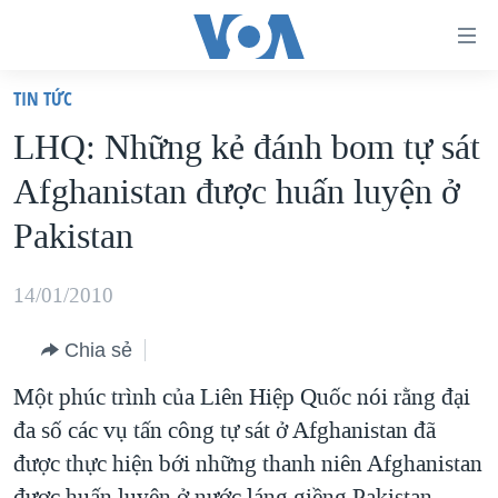
Đường
dẫn
TIN TỨC
truy
TRANG CHỦ
LHQ: Những kẻ đánh bom tự sát
cập
VIỆT NAM
Afghanistan được huấn luyện ở
Tới
HOA KỲ
nội
Pakistan
BIỂN ĐÔNG
dung
THẾ GIỚI
chính
14/01/2010
BLOG
Tới
Chia sẻ
điều
DIỄN ĐÀN
hướng
Một phúc trình của Liên Hiệp Quốc nói rằng đại
MỤC
chính
đa số các vụ tấn công tự sát ở Afghanistan đã
CHUYÊN ĐỀ
TỰ DO BÁO CHÍ
Đi
được thực hiện bới những thanh niên Afghanistan
HỌC TIẾNG ANH
VẠCH TRẦN TIN GIẢ
CHIẾN TRANH THƯƠNG MẠI CỦA MỸ: QUÁ KHỨ VÀ HIỆN
tới
được huấn luyện ở nước láng giềng Pakistan.