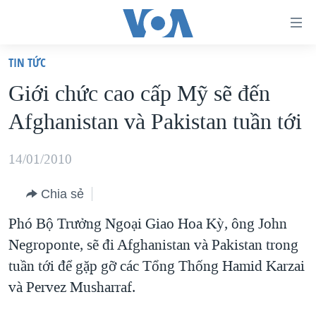
Đường
dẫn
TIN TỨC
truy
TRANG CHỦ
Giới chức cao cấp Mỹ sẽ đến
cập
VIỆT NAM
Afghanistan và Pakistan tuần tới
Tới
HOA KỲ
nội
BIỂN ĐÔNG
14/01/2010
dung
THẾ GIỚI
chính
Chia sẻ
BLOG
Tới
Phó Bộ Trưởng Ngoại Giao Hoa Kỳ, ông John
điều
DIỄN ĐÀN
Negroponte, sẽ đi Afghanistan và Pakistan trong
hướng
MỤC
tuần tới để gặp gỡ các Tổng Thống Hamid Karzai
chính
CHUYÊN ĐỀ
TỰ DO BÁO CHÍ
và Pervez Musharraf.
Đi
HỌC TIẾNG ANH
VẠCH TRẦN TIN GIẢ
CHIẾN TRANH THƯƠNG MẠI CỦA MỸ: QUÁ KHỨ VÀ HIỆN
tới