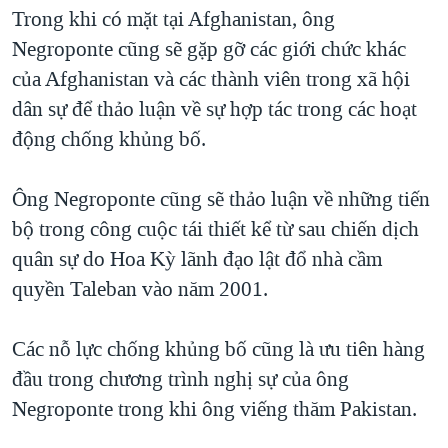
TẠI
Trong khi có mặt tại Afghanistan, ông
VIDEO
"Tìm"
NGƯỜI VIỆT HẢI NGOẠI
HÀNH TRÌNH BẦU CỬ 2024
Negroponte cũng sẽ gặp gỡ các giới chức khác
NGHE
ĐỜI SỐNG
của Afghanistan và các thành viên trong xã hội
MỘT NĂM CHIẾN TRANH TẠI DẢI GAZA
KINH TẾ
dân sự để thảo luận về sự hợp tác trong các hoạt
MẠNG XÃ HỘI
GIẢI MÃ VÀNH ĐAI & CON ĐƯỜNG
KHOA HỌC
động chống khủng bố.
NGÀY TỊ NẠN THẾ GIỚI
SỨC KHOẺ
TRỊNH VĨNH BÌNH - NGƯỜI HẠ 'BÊN THẮNG CUỘC'
Ông Negroponte cũng sẽ thảo luận về những tiến
Ngôn ngữ khác
VĂN HOÁ
GROUND ZERO – XƯA VÀ NAY
bộ trong công cuộc tái thiết kể từ sau chiến dịch
THỂ THAO
quân sự do Hoa Kỳ lãnh đạo lật đổ nhà cầm
CHI PHÍ CHIẾN TRANH AFGHANISTAN
GIÁO DỤC
quyền Taleban vào năm 2001.
CÁC GIÁ TRỊ CỘNG HÒA Ở VIỆT NAM
THƯỢNG ĐỈNH TRUMP-KIM TẠI VIỆT NAM
Các nỗ lực chống khủng bố cũng là ưu tiên hàng
TRỊNH VĨNH BÌNH VS. CHÍNH PHỦ VIỆT NAM
đầu trong chương trình nghị sự của ông
NGƯ DÂN VIỆT VÀ LÀN SÓNG TRỘM HẢI SÂM
Negroponte trong khi ông viếng thăm Pakistan.
BÊN KIA QUỐC LỘ: TIẾNG VỌNG TỪ NÔNG THÔN MỸ